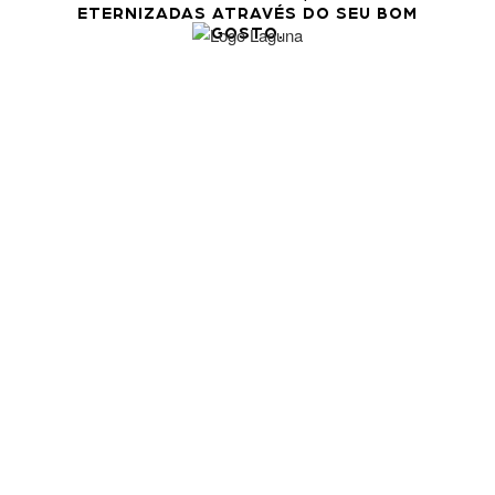
ETERNIZADAS ATRAVÉS DO SEU BOM
GOSTO.
Solicitar Amostras
ENFIM UM MÁRMORE
TÃO RESISTENTE
QUANTO O GRANITO.
VEJA O