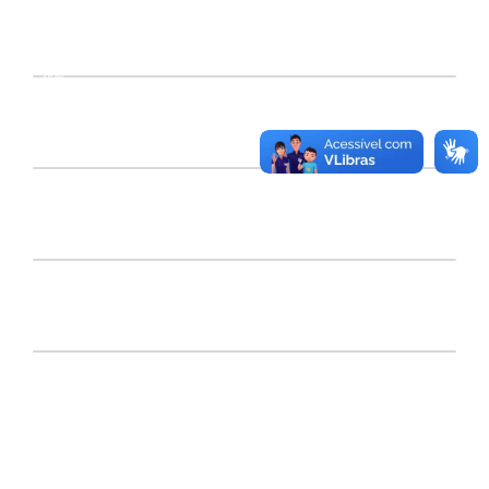
VÍDEO
DENSIDADE
90%
2726.32/m3
TENSÃO DE RUPTURA
119,25 MPa
MÓDULO DE RUPTURA
23,43 MPa
ABSORÇÃO DE ÁGUA
0,19%