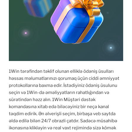
1Win tərəfindən təklif olunan elliklə ödəniş üsulları
həssas məlumatlarınızı qorumaq üçün ciddi əmniyyət
protokollarına baxma edir. İstədiyiniz ödəniş üsulunu
seçin və 1Win-də əməliyyatların rahatlığından və
sürətindən həzz alın. 1Win Müştəri dəstək
komandasına xitab edə biləcəyiniz bir neçə kanal
təqdim edirik. Ən əlverişli seçim, birbaşa veb saytda
əldə edilə bilən 24/7 obrazli çatdır. Sadəcə müsahibə
ikonasına klikləyin və real vaxt rejimində sizə kömək