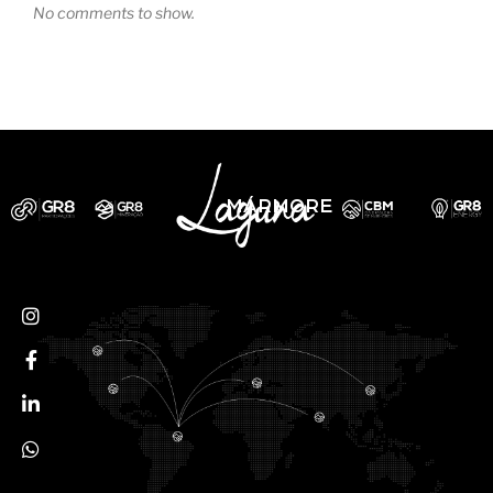
No comments to show.
MÁRMORE