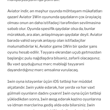
Aviator indir, ən məşhur oyunda möhtəşəm mükafatları
qazan! Aviator 1Win oyununda qaydaların çox ürəyiaçiq
olması onun ən daha istifadəçi tərəfindən sevilməsinə
səbəb olur. Oyunda spesifik qaydalar olsa da, bunlar
mürəkkəb, ara alan, anlaşılmayan qaydalar deyil. Aviator
barədə vahid seyrək anlayışı olan istifadəçilər
məlumatlıdırlar ki, Aviator game 1Win bir qədər şans
oyunu hesab edilir. Təyyarə ekrandan uçub getməzdən
başlanğıc pulu nağdlaşdıra bilsəniz, zəfərli olacaqsınız.
Bu vaxt qoyduğunuz mərc məbləği təyyarəni
dayandırdığınız mərc əmsalına vurulacaq.
1win oyna istəyənlər üçün iOS tətbiqi hər müddət
əlçatandır. 1win yukle edərək, hər yerdə və hər vaxt
gülməli oyunların dadını çıxarın! 1win oyna üçün tətbiqi
yüklədikdən sonra, 1win вход edərək kazino oyunlarına
və idman mərclərinə gediş əldə edə bilərsiniz. 1win