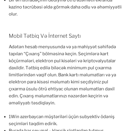
Bir ən istifadəçinin dediyinə ötrü əzəmətli ekranda
kazino təcrübəsi əldə görmək daha odlu və əhəmiyyətli
olur.
Mobil Tətbiq Və İnternet Saytı
Adətən hesab menyusunda və ya mahiyyət səhifədə
tapılan “Çıxarış” bölməsinə keçin. Seçimlərə kart
köçürmələri, elektron pul kisələri və kriptovalyutalar
daxildir. Tətbiq edilə biləcək minimum pul çıxarma
limitlərindən vaqif olun. Bank kartı məlumatları və ya
elektron para kisəsi məlumatı kimi seçdiyiniz pul
çıxarma üsulu ötrü ehtiyac olunan məlumatları daxil
edin. Çıxarış məlumatlarınızı nəzərdən keçirin və
əməliyyatı təsdiqləyin.
1Win azerbaycan müştəriləri üçün subyektiv ödəniş
seçimləri təqdim edirik.
Burada hər şey mal – klassik slotlardan tutmuş