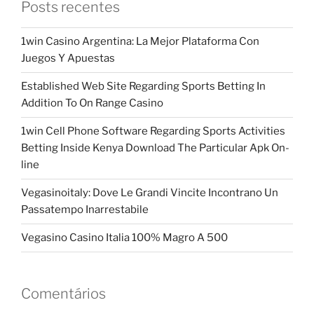
Posts recentes
1win Casino Argentina: La Mejor Plataforma Con
Juegos Y Apuestas
Established Web Site Regarding Sports Betting In
Addition To On Range Casino
1win Cell Phone Software Regarding Sports Activities
Betting Inside Kenya Download The Particular Apk On-
line
Vegasinoitaly: Dove Le Grandi Vincite Incontrano Un
Passatempo Inarrestabile
Vegasino Casino Italia 100% Magro A 500
Comentários