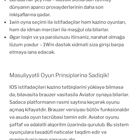
dünyanın aparıcı provayderlərinin daha son
inkişaflarına qədər.
1win oyna seçimi ilə istifadəçilər həm kazino oyunları,
həm də idman mərcləri ilə məşğul ola bilərlər.
Əgər loqin və ya parolunuzu itirsəniz, narahat olmağa
lüzum yoxdur – 1Win dəstək xidməti sizə girişi bərpa
etməyə ianə edəcək.
Məsuliyyətli Oyun Prinsiplərinə Sadiqik!
IOS istifadəçiləri kazino tətbiqlərini yükləyə bilməsə
də, bilavasitə brauzer vasitəsilə Aviator oynaya bilərlər.
Sadəcə platformanın rəsmi saytına keçərək oyunu
açmaq kifayətdir. Brauzer versiyası bütöv funksionaldır
və asudə oyun təcrübəsi təmin edir. Aviator oyunu
şəffaf və ədalətli alqoritm üzərində qurulub. Bu sistem
oyunçulara təsadüfi nəticələr təqdim edir və
manipulyasiyanın qarşısını alır.