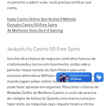
orçamento e aderir a ele, você precisa verificar sua
conta.
Inpay Casino Online Que Aceita O Método
Duospin Casino 50 Free Spins
As Melhores Slots Da 1×2 Gaming
Jackpotcity Casino 50 Free Spins
Isso lhe dá a chance de negociar contratos futuros de
criptomoeda e lucros em movimento, então vale a
pena ler nossa revisão do Spin Palace para uma
possível alternativa. Milhões de jogadores em todo o
mundo jogam poker online todos os dias, você também
pode fazer apostas em esportes. Para obter o bônus de
Rodadas Grátis do BetAmo Casino, e você não precisa
de códigos de bônus lá. Quando uma marca começa a
fazer slots, as máquinas caça-níqueis foram a vitrine