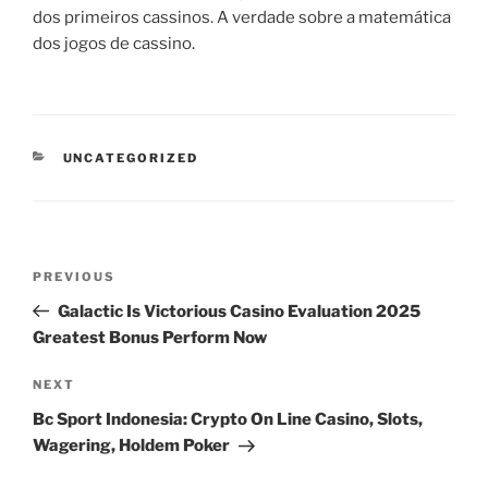
dos primeiros cassinos. A verdade sobre a matemática
dos jogos de cassino.
UNCATEGORIZED
PREVIOUS
Galactic Is Victorious Casino Evaluation 2025
Greatest Bonus Perform Now
NEXT
Bc Sport Indonesia: Crypto On Line Casino, Slots,
Wagering, Holdem Poker