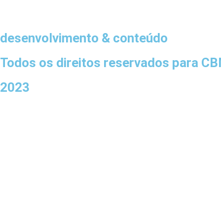
desenvolvimento & conteúdo
Todos os direitos reservados para CB
2023