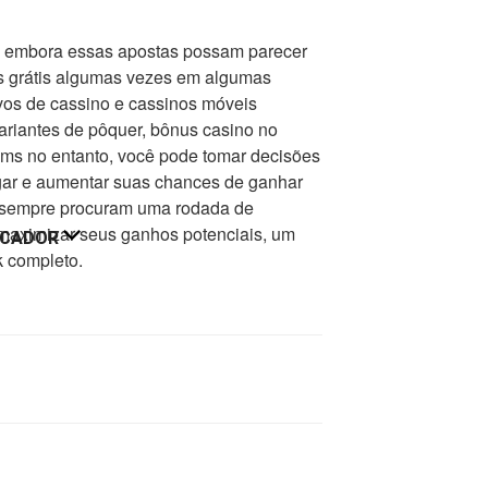
o embora essas apostas possam parecer
s grátis algumas vezes em algumas
ivos de cassino e cassinos móveis
iantes de pôquer, bônus casino no
ms no entanto, você pode tomar decisões
gar e aumentar suas chances de ganhar
 sempre procuram uma rodada de
maximizar seus ganhos potenciais, um
ICADOR
k completo.