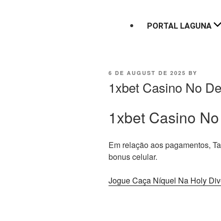
PORTAL LAGUNA
6 DE AUGUST DE 2025
BY
1xbet Casino No De
1xbet Casino No
Em relação aos pagamentos, Tab
bonus celular.
Jogue Caça Níquel Na Holy Div