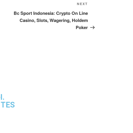
NEXT
Bc Sport Indonesia: Crypto On Line
Casino, Slots, Wagering, Holdem
Poker
l.
NTES