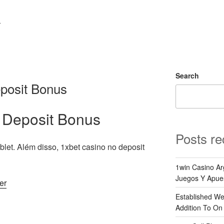
Search
posit Bonus
 Deposit Bonus
Posts re
let. Além disso, 1xbet casino no deposit
1win Casino Ar
Juegos Y Apue
er
Established We
Addition To O