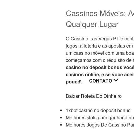
Cassinos Móveis: 
Qualquer Lugar
O Cassino Las Vegas PT é conh
jogos, a loteria e as apostas em
um cassino móvel com uma boa v
começamos com o requisito de 
casino no deposit bonus você
casinos online, e se você ace
pouco.
CONTATO
Baixar Roleta Do Dinheiro
1xbet casino no deposit bonus
Melhores slots para ganhar dinh
Melhores Jogos De Cassino Par