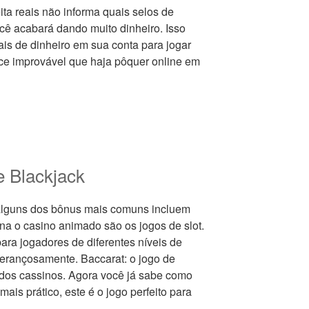
ita reais não informa quais selos de
cê acabará dando muito dinheiro. Isso
ais de dinheiro em sua conta para jogar
ece improvável que haja pôquer online em
e Blackjack
 alguns dos bônus mais comuns incluem
na o casino animado são os jogos de slot.
para jogadores de diferentes níveis de
perançosamente. Baccarat: o jogo de
dos cassinos. Agora você já sabe como
mais prático, este é o jogo perfeito para