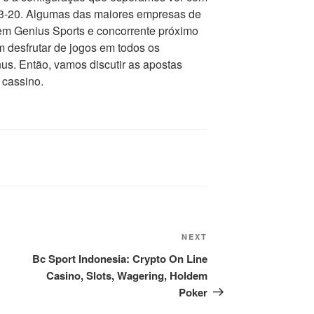
23-20. Algumas das maiores empresas de
em Genius Sports e concorrente próximo
 desfrutar de jogos em todos os
nus. Então, vamos discutir as apostas
 cassino.
NEXT
Bc Sport Indonesia: Crypto On Line
Casino, Slots, Wagering, Holdem
Poker