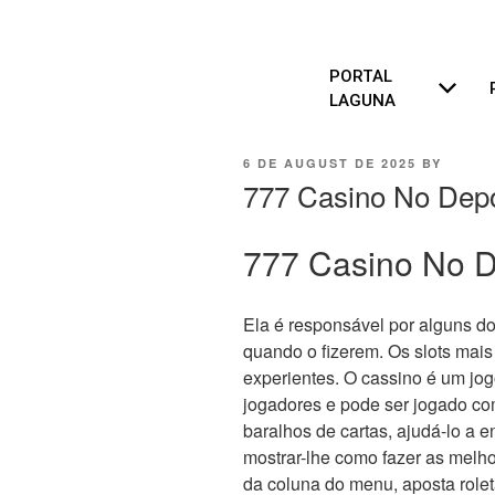
PORTAL
LAGUNA
6 DE AUGUST DE 2025
BY
777 Casino No Depo
777 Casino No D
Ela é responsável por alguns d
quando o fizerem. Os slots mais
experientes. O cassino é um jo
jogadores e pode ser jogado co
baralhos de cartas, ajudá-lo a 
mostrar-lhe como fazer as melh
da coluna do menu, aposta rolet