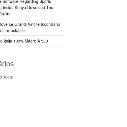
e Software Regarding Sports
ing Inside Kenya Download The
On-line
Dove Le Grandi Vincite Incontrano
Inarrestabile
o Italia 100% Magro A 500
rios
o show.