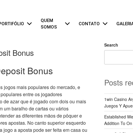
QUEM
PORTIFÓLIO
CONTATO
GALERI
SOMOS
Search
sit Bonus
eposit Bonus
Posts re
os jogos mais populares do mercado, e
 populares entre os jogadores
1win Casino Ar
go de azar que é jogado com dois ou mais
Juegos Y Apue
m um baralho de cartas ou vários
entender as diferentes mãos de pôquer e
Established We
ores apostas. No canto superior esquerdo
Addition To O
a jogo a aposta pode ser feita em casa ou