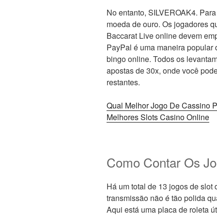
No entanto, SILVEROAK4. Para 
moeda de ouro. Os jogadores q
Baccarat Live online devem emp
PayPal é uma maneira popular de
bingo online. Todos os levantam
apostas de 30x, onde você pode
restantes.
Qual Melhor Jogo De Cassino P
Melhores Slots Casino Online
Como Contar Os Jo
Há um total de 13 jogos de slot 
transmissão não é tão polida q
Aqui está uma placa de roleta út