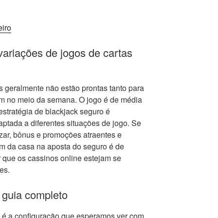
iro
variações de jogos de cartas
s geralmente não estão prontas tanto para
m no meio da semana. O jogo é de média
estratégia de blackjack seguro é
aptada a diferentes situações de jogo. Se
zar, bônus e promoções atraentes e
m da casa na aposta do seguro é de
 que os cassinos online estejam se
es.
 guia completo
ta é a configuração que esperamos ver com