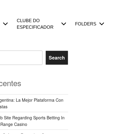
CLUBE DO
FOLDERS
ESPECIFICADOR
Search
centes
gentina: La Mejor Plataforma Con
stas
b Site Regarding Sports Betting In
n Range Casino