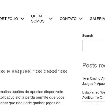
QUEM
ORTIFÓLIO
CONTATO
GALERIA
SOMOS
Search
Posts re
os e saques nos cassinos
1win Casino Ar
Juegos Y Apue
muitas opções de apostas disponíveis
Established We
Aplicativo slot a perda permite que você
Addition To O
achar que não pode ganhar, jogos de