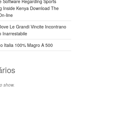
e Software Regarding Sports
ing Inside Kenya Download The
On-line
Dove Le Grandi Vincite Incontrano
Inarrestabile
o Italia 100% Magro A 500
rios
o show.