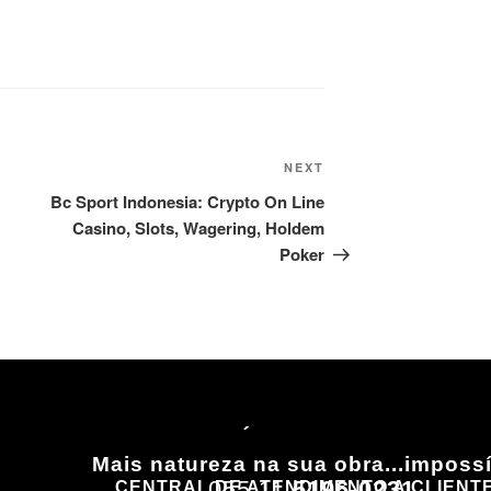
NEXT
Bc Sport Indonesia: Crypto On Line
Casino, Slots, Wagering, Holdem
Poker
MÁRMORE
Mais natureza na sua obra...impossí
055 11
5196-0231
CENTRAL DE ATENDIMENTO A CLIENT