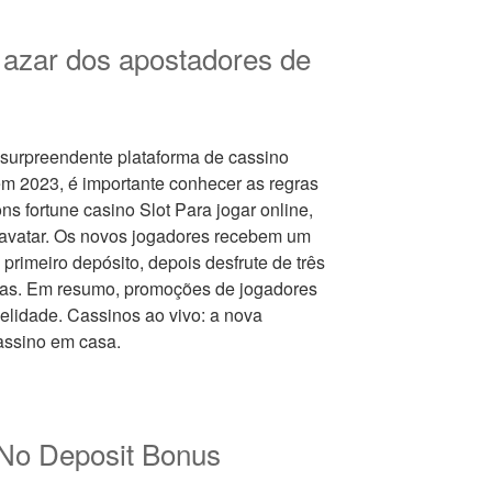
 azar dos apostadores de
surpreendente plataforma de cassino
em 2023, é importante conhecer as regras
ons fortune casino Slot Para jogar online,
 avatar. Os novos jogadores recebem um
rimeiro depósito, depois desfrute de três
das. Em resumo, promoções de jogadores
elidade. Cassinos ao vivo: a nova
assino em casa.
No Deposit Bonus