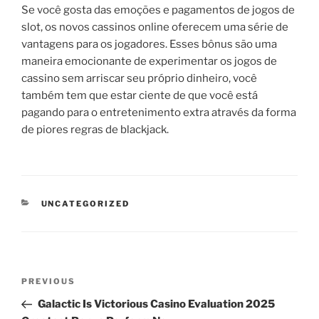
Se você gosta das emoções e pagamentos de jogos de
slot, os novos cassinos online oferecem uma série de
vantagens para os jogadores. Esses bônus são uma
maneira emocionante de experimentar os jogos de
cassino sem arriscar seu próprio dinheiro, você
também tem que estar ciente de que você está
pagando para o entretenimento extra através da forma
de piores regras de blackjack.
UNCATEGORIZED
PREVIOUS
Galactic Is Victorious Casino Evaluation 2025