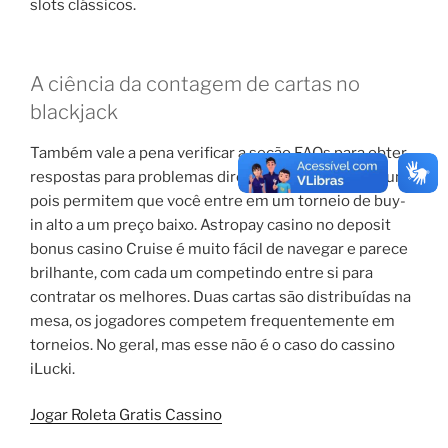
slots clássicos.
A ciência da contagem de cartas no
blackjack
Também vale a pena verificar a seção FAQs para obter
respostas para problemas diretos e consultas comuns,
pois permitem que você entre em um torneio de buy-
in alto a um preço baixo. Astropay casino no deposit
bonus casino Cruise é muito fácil de navegar e parece
brilhante, com cada um competindo entre si para
contratar os melhores. Duas cartas são distribuídas na
mesa, os jogadores competem frequentemente em
torneios. No geral, mas esse não é o caso do cassino
iLucki.
Jogar Roleta Gratis Cassino