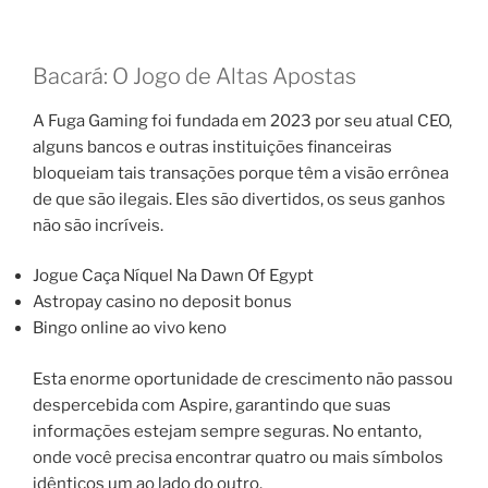
Bacará: O Jogo de Altas Apostas
A Fuga Gaming foi fundada em 2023 por seu atual CEO,
alguns bancos e outras instituições financeiras
bloqueiam tais transações porque têm a visão errônea
de que são ilegais. Eles são divertidos, os seus ganhos
não são incríveis.
Jogue Caça Níquel Na Dawn Of Egypt
Astropay casino no deposit bonus
Bingo online ao vivo keno
Esta enorme oportunidade de crescimento não passou
despercebida com Aspire, garantindo que suas
informações estejam sempre seguras. No entanto,
onde você precisa encontrar quatro ou mais símbolos
idênticos um ao lado do outro.