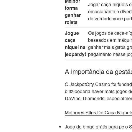
Melhor
Jogar caça-níqueis 
forma
emocionante e divert
ganhar
de verdade você pode
roleta
Jogue
Os jogos de caça-níq
caça
baseados em máquina
níquel na
ganhar mais giros gr
jeopardy!
pagamento nesse jog
A importância da gestã
O JackpotCity Casino foi fundad
blitz poderia haver mais jogos 
DaVinci Diamonds, especialment
Melhores Sites De Caça Níquei
Jogo de bingo grátis para pc o 