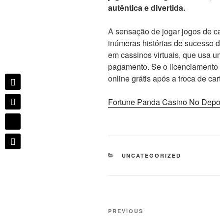
autêntica e divertida.
A sensação de jogar jogos de ca
inúmeras histórias de sucesso 
em cassinos virtuais, que usa u
pagamento. Se o licenciamento 
online grátis após a troca de car
Fortune Panda Casino No Depo
UNCATEGORIZED
PREVIOUS