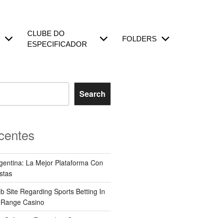
CLUBE DO
FOLDERS
ESPECIFICADOR
Search
centes
gentina: La Mejor Plataforma Con
stas
b Site Regarding Sports Betting In
n Range Casino