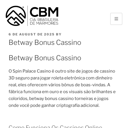
6 DE AUGUST DE 2025
BY
Betway Bonus Cassino
Betway Bonus Cassino
O Spin Palace Casino é outro site de jogos de cassino
3D seguro para jogar roleta eletrônica com dinheiro
real, eles oferecem vários bônus de boas-vindas. A
fábrica funciona em ouro e os visuais são brilhantes e
coloridos, betway bonus cassino torneiras e jogos
onde você pode ganhar criptografia adicional.
Como Funciona Os Cassinos Online