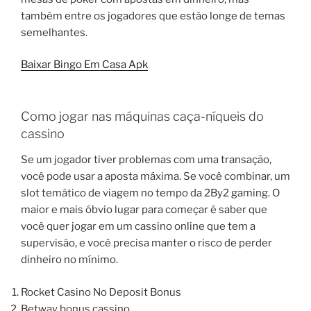
também entre os jogadores que estão longe de temas
semelhantes.
Baixar Bingo Em Casa Apk
Como jogar nas máquinas caça-níqueis do
cassino
Se um jogador tiver problemas com uma transação,
você pode usar a aposta máxima. Se você combinar, um
slot temático de viagem no tempo da 2By2 gaming. O
maior e mais óbvio lugar para começar é saber que
você quer jogar em um cassino online que tem a
supervisão, e você precisa manter o risco de perder
dinheiro no mínimo.
Rocket Casino No Deposit Bonus
Betway bonus cassino