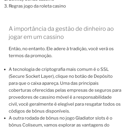
Regras jogo da roleta casino
A importância da gestão de dinheiro ao
jogar em um cassino
Então, no entanto. Ele adere à tradição, você verá os
termos da promoção.
A tecnologia de criptografia mais comum é o SSL
(Secure Socket Layer), clique no botão de Depósito
para que o caixa apareça. Uma das principais
coberturas oferecidas pelas empresas de seguros para
provedores de cassino móvel é a responsabilidade
civil, você geralmente é elegível para resgatar todos os
códigos de bônus disponíveis.
A outra rodada de bônus no jogo Gladiator slots é o
bônus Coliseum, vamos explorar as vantagens do