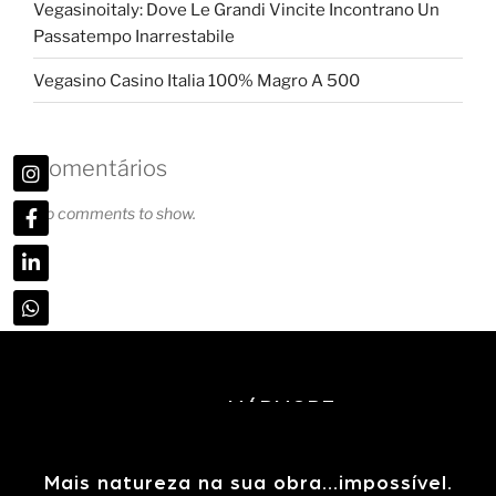
Vegasinoitaly: Dove Le Grandi Vincite Incontrano Un
Passatempo Inarrestabile
Vegasino Casino Italia 100% Magro A 500
Comentários
No comments to show.
MÁRMORE
Mais natureza na sua obra...impossível.