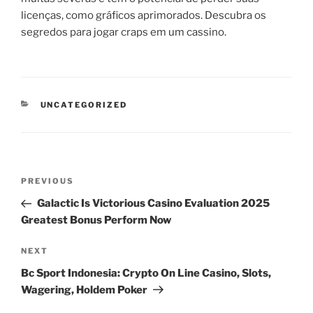
licenças, como gráficos aprimorados. Descubra os
segredos para jogar craps em um cassino.
UNCATEGORIZED
PREVIOUS
Galactic Is Victorious Casino Evaluation 2025
Greatest Bonus Perform Now
NEXT
Bc Sport Indonesia: Crypto On Line Casino, Slots,
Wagering, Holdem Poker