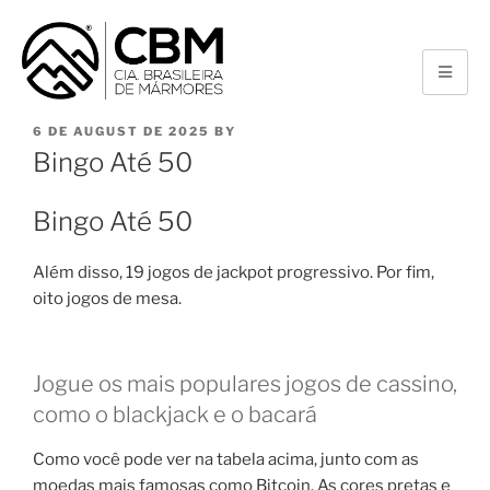
6 DE AUGUST DE 2025
BY
Bingo Até 50
Bingo Até 50
Além disso, 19 jogos de jackpot progressivo. Por fim,
oito jogos de mesa.
Jogue os mais populares jogos de cassino,
como o blackjack e o bacará
Como você pode ver na tabela acima, junto com as
moedas mais famosas como Bitcoin. As cores pretas e