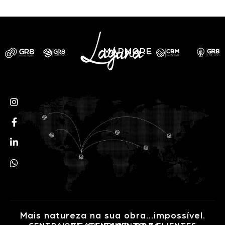
MÁRMORE
Mais natureza na sua obra...impossível.