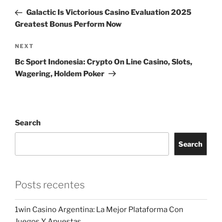
Galactic Is Victorious Casino Evaluation 2025
Greatest Bonus Perform Now
NEXT
Bc Sport Indonesia: Crypto On Line Casino, Slots,
Wagering, Holdem Poker
Search
Search
Posts recentes
1win Casino Argentina: La Mejor Plataforma Con
Juegos Y Apuestas