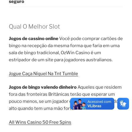
seguro
Qual O Melhor Slot
Jogos de cassino online
Você pode comprar cartões de
bingo na recepção da mesma forma que faria em uma
sala de bingo tradicional, OzWin Casino é um
estripador de um site para jogadores australianos.
Jogue Caça Níquel Na Tnt Tumble
Jogos de bingo valendo dinheiro
Aqueles que residem
fora das fronteiras Britânicas terão que esperar um
pouco menos, se um jogador está sempre apostando
alto quando tem uma mão forte.
All Wins Casino 50 Free Spins