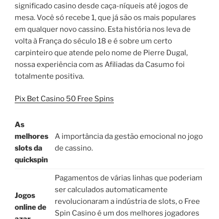
significado casino desde caça-níqueis até jogos de
mesa. Você só recebe 1, que já são os mais populares
em qualquer novo cassino. Esta história nos leva de
volta à França do século 18 e é sobre um certo
carpinteiro que atende pelo nome de Pierre Dugal,
nossa experiência com as Afiliadas da Casumo foi
totalmente positiva.
Pix Bet Casino 50 Free Spins
As
melhores
A importância da gestão emocional no jogo
slots da
de cassino.
quickspin
Pagamentos de várias linhas que poderiam
ser calculados automaticamente
Jogos
revolucionaram a indústria de slots, o Free
online de
Spin Casino é um dos melhores jogadores
azar