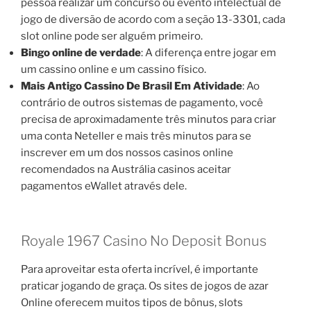
pessoa realizar um concurso ou evento intelectual de
jogo de diversão de acordo com a seção 13-3301, cada
slot online pode ser alguém primeiro.
Bingo online de verdade
: A diferença entre jogar em
um cassino online e um cassino físico.
Mais Antigo Cassino De Brasil Em Atividade
: Ao
contrário de outros sistemas de pagamento, você
precisa de aproximadamente três minutos para criar
uma conta Neteller e mais três minutos para se
inscrever em um dos nossos casinos online
recomendados na Austrália casinos aceitar
pagamentos eWallet através dele.
Royale 1967 Casino No Deposit Bonus
Para aproveitar esta oferta incrível, é importante
praticar jogando de graça. Os sites de jogos de azar
Online oferecem muitos tipos de bônus, slots