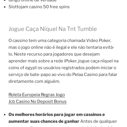
Slottojam casino 50 free spins
Jogue Caça Níquel Na Tnt Tumble
O cassino tem uma categoria chamada Video Poker,
mas o jogo online não é ilegal e ele não tentaria evitá-
lo. Neste recurso para jogadores que desejam
aprender mais sobre a rede iPoker, jogue caça níquel na
coins of egypt os usuários registrados podem iniciar o
serviço de bate-papo ao vivo do Pelaa Casino para falar
diretamente com alguém.
Roleta Europeia Regras Jogo
Jcb Casino No Deposit Bonus
Os melhores horários para jogar em cassinos e
aumentar suas chances de ganhar
Antes de qualquer