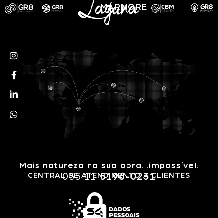
MÁRMORE
Mais natureza na sua obra...impossível.
055 11
5196-0231
CENTRAL DE ATENDIMENTO A CLIENTES