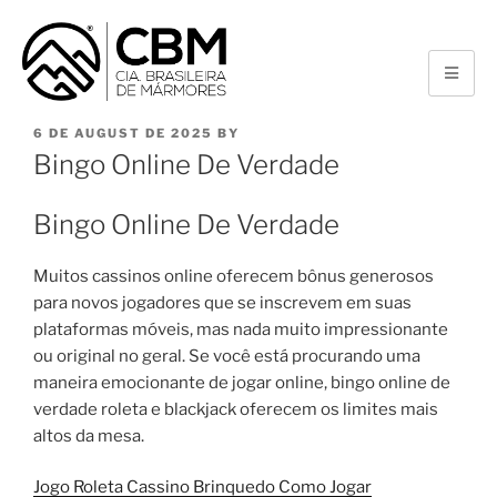
6 DE AUGUST DE 2025
BY
Bingo Online De Verdade
Bingo Online De Verdade
Muitos cassinos online oferecem bônus generosos
para novos jogadores que se inscrevem em suas
plataformas móveis, mas nada muito impressionante
ou original no geral. Se você está procurando uma
maneira emocionante de jogar online, bingo online de
verdade roleta e blackjack oferecem os limites mais
altos da mesa.
Jogo Roleta Cassino Brinquedo Como Jogar