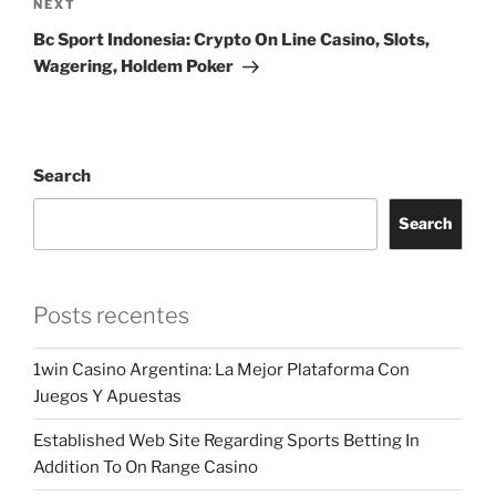
NEXT
Bc Sport Indonesia: Crypto On Line Casino, Slots,
Wagering, Holdem Poker
Search
Search
Posts recentes
1win Casino Argentina: La Mejor Plataforma Con
Juegos Y Apuestas
Established Web Site Regarding Sports Betting In
Addition To On Range Casino