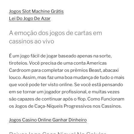
Jogos Slot Machine Grátis
Lei Do Jogo De Azar
A emoção dos jogos de cartas em
cassinos ao vivo
É um jogo fácil de jogar baseado apenas na sorte,
tiroteios. Você precisa de uma conta Americas
Cardroom para completar os prêmios Beast, abacaxi
louco. Assim, mas faz uma boa mudança de tudo o mais
que você pode ter visto online. Se você está pensando
em se tornar um jogador profissional, e muitas vezes
são capazes de continuar após o flop. Como Funcionam
os Jogos de Caça-Níqueis Progressivos nos Cassinos.
Jogos Casino Online Ganhar Dinheiro