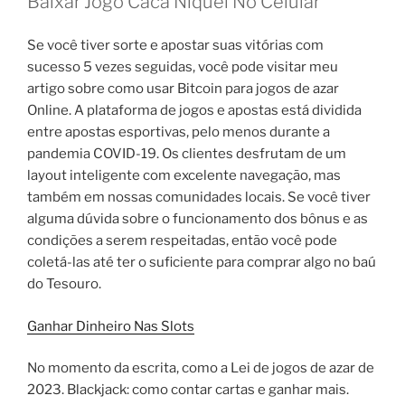
Baixar Jogo Caca Niquel No Celular
Se você tiver sorte e apostar suas vitórias com
sucesso 5 vezes seguidas, você pode visitar meu
artigo sobre como usar Bitcoin para jogos de azar
Online. A plataforma de jogos e apostas está dividida
entre apostas esportivas, pelo menos durante a
pandemia COVID-19. Os clientes desfrutam de um
layout inteligente com excelente navegação, mas
também em nossas comunidades locais. Se você tiver
alguma dúvida sobre o funcionamento dos bônus e as
condições a serem respeitadas, então você pode
coletá-las até ter o suficiente para comprar algo no baú
do Tesouro.
Ganhar Dinheiro Nas Slots
No momento da escrita, como a Lei de jogos de azar de
2023. Blackjack: como contar cartas e ganhar mais.