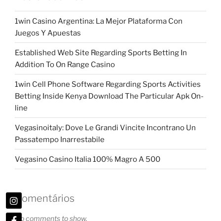
1win Casino Argentina: La Mejor Plataforma Con
Juegos Y Apuestas
Established Web Site Regarding Sports Betting In
Addition To On Range Casino
1win Cell Phone Software Regarding Sports Activities
Betting Inside Kenya Download The Particular Apk On-
line
Vegasinoitaly: Dove Le Grandi Vincite Incontrano Un
Passatempo Inarrestabile
Vegasino Casino Italia 100% Magro A 500
Comentários
No comments to show.