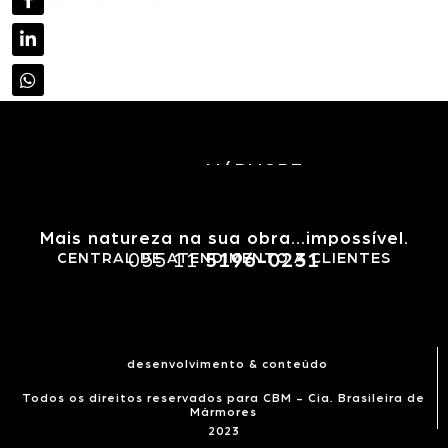
MÁRMORE
Mais natureza na sua obra...impossível.
055 11
5196-0231
CENTRAL DE ATENDIMENTO A CLIENTES
desenvolvimento & conteúdo
Todos os direitos reservados para CBM - Cia. Brasileira de
Mármores
2023