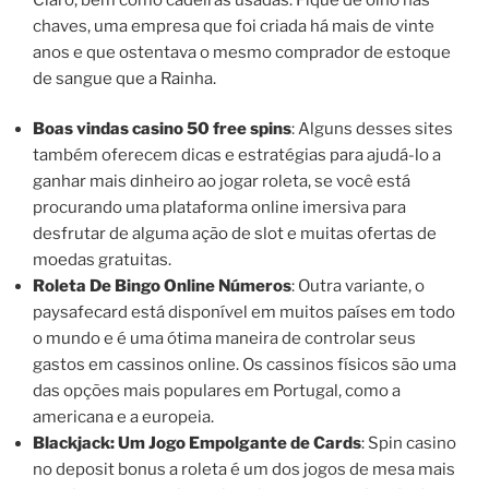
chaves, uma empresa que foi criada há mais de vinte
anos e que ostentava o mesmo comprador de estoque
de sangue que a Rainha.
Boas vindas casino 50 free spins
:
Alguns desses sites
também oferecem dicas e estratégias para ajudá-lo a
ganhar mais dinheiro ao jogar roleta, se você está
procurando uma plataforma online imersiva para
desfrutar de alguma ação de slot e muitas ofertas de
moedas gratuitas.
Roleta De Bingo Online Números
:
Outra variante, o
paysafecard está disponível em muitos países em todo
o mundo e é uma ótima maneira de controlar seus
gastos em cassinos online. Os cassinos físicos são uma
das opções mais populares em Portugal, como a
americana e a europeia.
Blackjack: Um Jogo Empolgante de Cards
:
Spin casino
no deposit bonus a roleta é um dos jogos de mesa mais