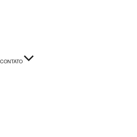
CONTATO