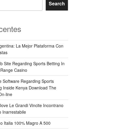
Search
centes
gentina: La Mejor Plataforma Con
stas
b Site Regarding Sports Betting In
n Range Casino
e Software Regarding Sports
ing Inside Kenya Download The
On-line
Dove Le Grandi Vincite Incontrano
Inarrestabile
o Italia 100% Magro A 500