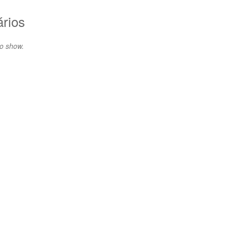
rios
o show.