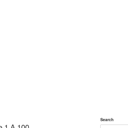
Search
e 1 A 100