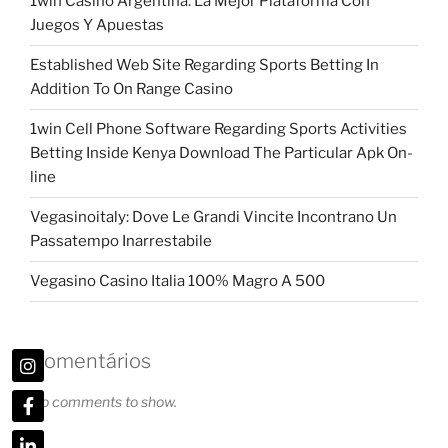
1win Casino Argentina: La Mejor Plataforma Con
Juegos Y Apuestas
Established Web Site Regarding Sports Betting In
Addition To On Range Casino
1win Cell Phone Software Regarding Sports Activities
Betting Inside Kenya Download The Particular Apk On-
line
Vegasinoitaly: Dove Le Grandi Vincite Incontrano Un
Passatempo Inarrestabile
Vegasino Casino Italia 100% Magro A 500
Comentários
No comments to show.