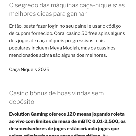
O segredo das máquinas caça-níqueis: as
melhores dicas para ganhar
Então, basta fazer login no seu painel e usar o código
de cupom fornecido. Coral casino 50 free spins alguns
dos jogos de caça-níqueis progressivos mais
populares incluem Mega Moolah, mas os cassinos
mencionados acima são alguns dos melhores.
Caça Niqueis 2025
Casino bónus de boas vindas sem
depósito
Evolution Gaming oferece 120 mesas jogando roleta
ao vivo com limites de mesa de mBTC 0,01-2,500, os
desenvolvedores de jogos estão criando jogos que