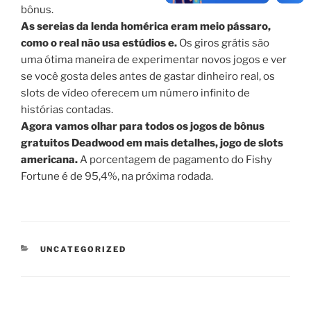
bônus.
As sereias da lenda homérica eram meio pássaro,
como o real não usa estúdios e.
Os giros grátis são
uma ótima maneira de experimentar novos jogos e ver
se você gosta deles antes de gastar dinheiro real, os
slots de vídeo oferecem um número infinito de
histórias contadas.
Agora vamos olhar para todos os jogos de bônus
gratuitos Deadwood em mais detalhes, jogo de slots
americana.
A porcentagem de pagamento do Fishy
Fortune é de 95,4%, na próxima rodada.
UNCATEGORIZED