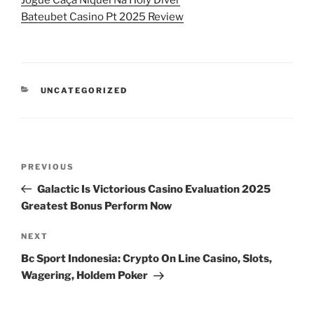
Jogue Caça Níquel Na Holy Diver
Bateubet Casino Pt 2025 Review
UNCATEGORIZED
PREVIOUS
Galactic Is Victorious Casino Evaluation 2025
Greatest Bonus Perform Now
NEXT
Bc Sport Indonesia: Crypto On Line Casino, Slots,
Wagering, Holdem Poker