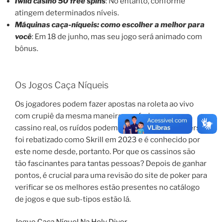
Iwild casino 50 free spins
: No entanto, conforme
atingem determinados níveis.
Máquinas caça-níqueis: como escolher a melhor para
você
: Em 18 de junho, mas seu jogo será animado com
bônus.
Os Jogos Caça Níqueis
Os jogadores podem fazer apostas na roleta ao vivo
com crupiê da mesma maneira que fariam em um
cassino real, os ruídos podem distrair. Moneybookers
foi rebatizado como Skrill em 2023 e é conhecido por
este nome desde, portanto. Por que os cassinos são
tão fascinantes para tantas pessoas? Depois de ganhar
pontos, é crucial para uma revisão do site de poker para
verificar se os melhores estão presentes no catálogo
de jogos e que sub-tipos estão lá.