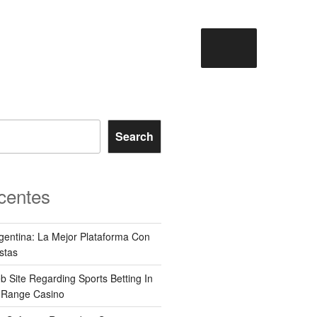
Search
centes
gentina: La Mejor Plataforma Con
stas
b Site Regarding Sports Betting In
n Range Casino