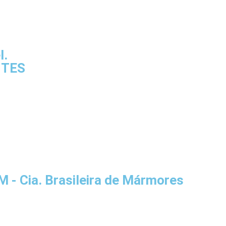
l.
NTES
M - Cia. Brasileira de Mármores