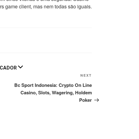
ers game client, mas nem todas são iguais.
ICADOR
NEXT
Bc Sport Indonesia: Crypto On Line
Casino, Slots, Wagering, Holdem
Poker