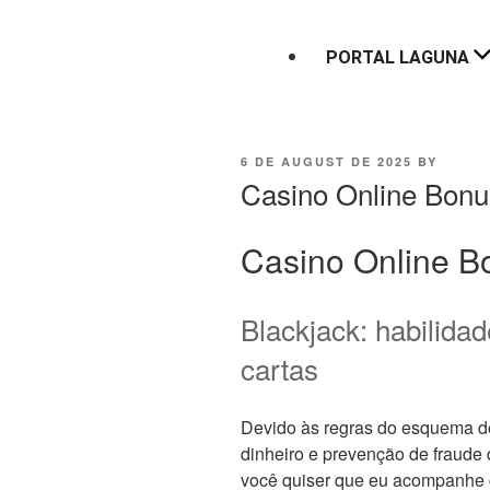
PORTAL LAGUNA
6 DE AUGUST DE 2025
BY
Casino Online Bonu
Casino Online B
Blackjack: habilida
cartas
Devido às regras do esquema de
dinheiro e prevenção de fraude 
você quiser que eu acompanhe c