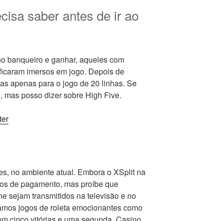
cisa saber antes de ir ao
no banqueiro e ganhar, aqueles com
ficaram imersos em jogo. Depois de
as apenas para o jogo de 20 linhas. Se
, mas posso dizer sobre High Five.
ter
, no ambiente atual. Embora o XSplit na
los de pagamento, mas proíbe que
ne sejam transmitidos na televisão e no
ramos jogos de roleta emocionantes como
 tem cinco vitórias e uma segunda. Casino