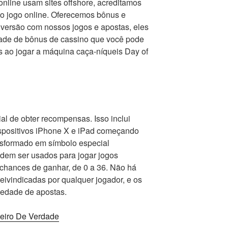
nline usam sites offshore, acreditamos
 do jogo online. Oferecemos bônus e
versão com nossos jogos e apostas, eles
de de bônus de cassino que você pode
 ao jogar a máquina caça-níqueis Day of
al de obter recompensas. Isso inclui
spositivos iPhone X e iPad começando
nsformado em símbolo especial
dem ser usados para jogar jogos
 chances de ganhar, de 0 a 36. Não há
reivindicadas por qualquer jogador, e os
iedade de apostas.
eiro De Verdade