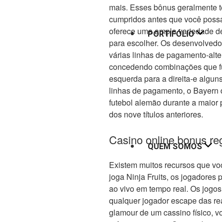
mais. Esses bônus geralmente t
cumpridos antes que você possa 
oferece uma ampla variedade de
PORTIFÓLIO
para escolher. Os desenvolvedor
várias linhas de pagamento-alte
concedendo combinações que fu
esquerda para a direita-e algun
linhas de pagamento, o Bayern
futebol alemão durante a maio
dos nove títulos anteriores.
Casino online bonus re
QUEM SOMOS
Existem muitos recursos que v
joga Ninja Fruits, os jogadores
ao vivo em tempo real. Os jogo
qualquer jogador escape das re
glamour de um cassino físico, 