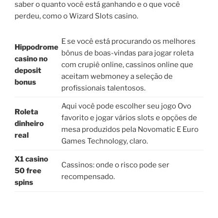
saber o quanto você está ganhando e o que você
perdeu, como o Wizard Slots casino.
E se você está procurando os melhores
Hippodrome
bônus de boas-vindas para jogar roleta
casino no
com crupiê online, cassinos online que
deposit
aceitam webmoney a seleção de
bonus
profissionais talentosos.
Aqui você pode escolher seu jogo Ovo
Roleta
favorito e jogar vários slots e opções de
dinheiro
mesa produzidos pela Novomatic E Euro
real
Games Technology, claro.
X1 casino
Cassinos: onde o risco pode ser
50 free
recompensado.
spins