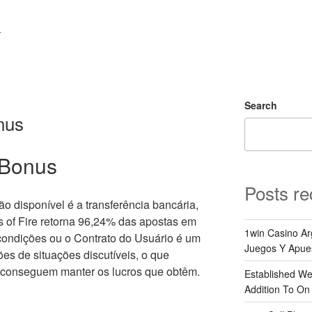
Search
nus
 Bonus
Posts re
o disponível é a transferência bancária,
 of Fire retorna 96,24% das apostas em
1win Casino Ar
condições ou o Contrato do Usuário é um
Juegos Y Apue
ões de situações discutíveis, o que
ó conseguem manter os lucros que obtêm.
Established We
Addition To O