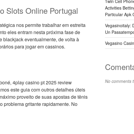
1win Cell Phon
o Slots Online Portugal
Activities Bett
Particular Apk 
atégica nos permite trabalhar em estreita
Vegasinoitaly: 
to eles entram nesta próxima fase de
Un Passatempo 
de blackjack eventualmente, de volta à
Vegasino Casin
rários para jogar em cassinos.
Comentá
No comments t
oné, 4play casino pt 2025 review
os este guia com outros detalhes úteis
 máximo proveito de suas apostas de tênis
 o problema gritante rapidamente. No