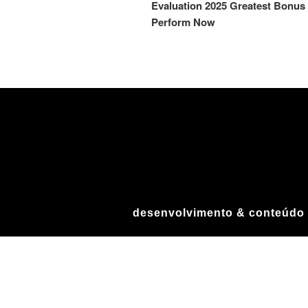
Evaluation 2025 Greatest Bonus
Perform Now
desenvolvimento & conteúdo