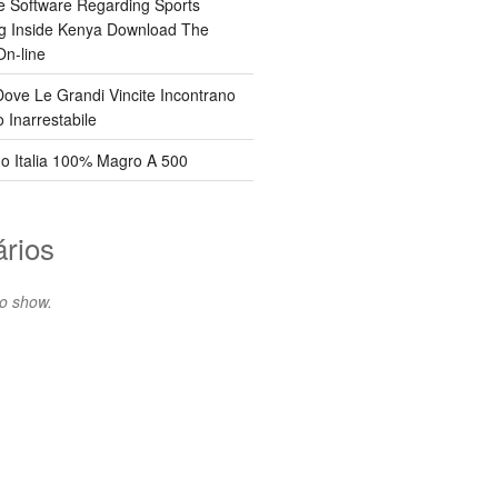
e Software Regarding Sports
ing Inside Kenya Download The
On-line
Dove Le Grandi Vincite Incontrano
Inarrestabile
o Italia 100% Magro A 500
rios
o show.