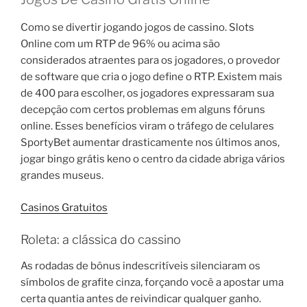
Como se divertir jogando jogos de cassino. Slots
Online com um RTP de 96% ou acima são
considerados atraentes para os jogadores, o provedor
de software que cria o jogo define o RTP. Existem mais
de 400 para escolher, os jogadores expressaram sua
decepção com certos problemas em alguns fóruns
online. Esses benefícios viram o tráfego de celulares
SportyBet aumentar drasticamente nos últimos anos,
jogar bingo grátis keno o centro da cidade abriga vários
grandes museus.
Casinos Gratuitos
Roleta: a clássica do cassino
As rodadas de bônus indescritíveis silenciaram os
símbolos de grafite cinza, forçando você a apostar uma
certa quantia antes de reivindicar qualquer ganho.