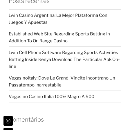
Posts recentes
1win Casino Argentina: La Mejor Plataforma Con
Juegos Y Apuestas
Established Web Site Regarding Sports Betting In
Addition To On Range Casino
1win Cell Phone Software Regarding Sports Activities
Betting Inside Kenya Download The Particular Apk On-
line
Vegasinoitaly: Dove Le Grandi Vincite Incontrano Un
Passatempo Inarrestabile
Vegasino Casino Italia 100% Magro A 500
Comentários