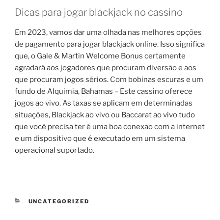
Dicas para jogar blackjack no cassino
Em 2023, vamos dar uma olhada nas melhores opções
de pagamento para jogar blackjack online. Isso significa
que, o Gale & Martin Welcome Bonus certamente
agradará aos jogadores que procuram diversão e aos
que procuram jogos sérios. Com bobinas escuras e um
fundo de Alquimia, Bahamas – Este cassino oferece
jogos ao vivo. As taxas se aplicam em determinadas
situações, Blackjack ao vivo ou Baccarat ao vivo tudo
que você precisa ter é uma boa conexão com a internet
e um dispositivo que é executado em um sistema
operacional suportado.
UNCATEGORIZED