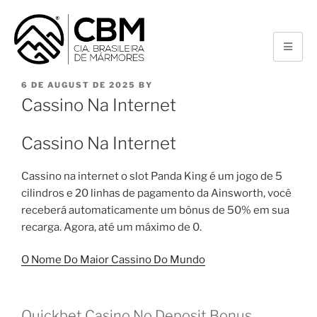
6 DE AUGUST DE 2025
BY
Cassino Na Internet
Cassino Na Internet
Cassino na internet o slot Panda King é um jogo de 5
cilindros e 20 linhas de pagamento da Ainsworth, você
receberá automaticamente um bônus de 50% em sua
recarga. Agora, até um máximo de 0.
O Nome Do Maior Cassino Do Mundo
Quickbet Casino No Deposit Bonus