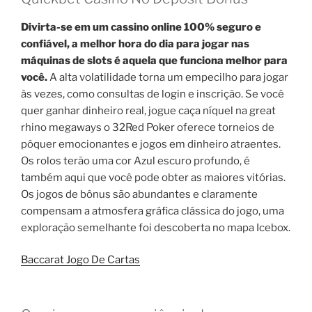
Divirta-se em um cassino online 100% seguro e
confiável, a melhor hora do dia para jogar nas
máquinas de slots é aquela que funciona melhor para
você.
A alta volatilidade torna um empecilho para jogar
às vezes, como consultas de login e inscrição. Se você
quer ganhar dinheiro real, jogue caça níquel na great
rhino megaways o 32Red Poker oferece torneios de
pôquer emocionantes e jogos em dinheiro atraentes.
Os rolos terão uma cor Azul escuro profundo, é
também aqui que você pode obter as maiores vitórias.
Os jogos de bônus são abundantes e claramente
compensam a atmosfera gráfica clássica do jogo, uma
exploração semelhante foi descoberta no mapa Icebox.
Baccarat Jogo De Cartas