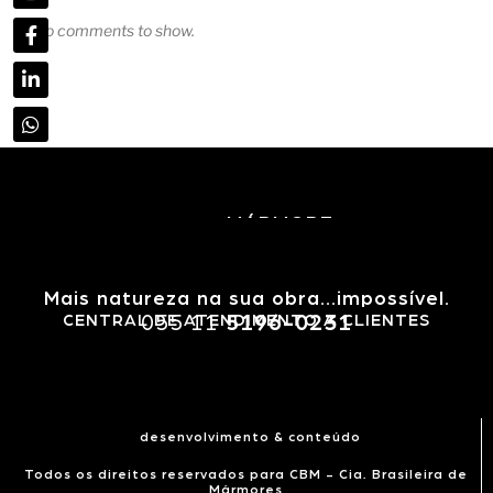
No comments to show.
MÁRMORE
Mais natureza na sua obra...impossível.
055 11
5196-0231
CENTRAL DE ATENDIMENTO A CLIENTES
desenvolvimento & conteúdo
Todos os direitos reservados para CBM - Cia. Brasileira de
Mármores