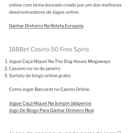
online com tema dourado criado por um dos melhores
desenvolvedores de Jogos online.
Ganhar Dinheiro Na Roleta Europeia
188Bet Casino 50 Free Spins
Jogue Caça Níquel Na The Dog House Megaways
Cassino no rio de janeiro
Sorteio de bingo online gratis
Como Jogar Baccarat no Casino Online.
Jogue Caça Níquel Na Jumpin Jalapenos
Jogo De Bingo Para Ganhar Dinheiro Real