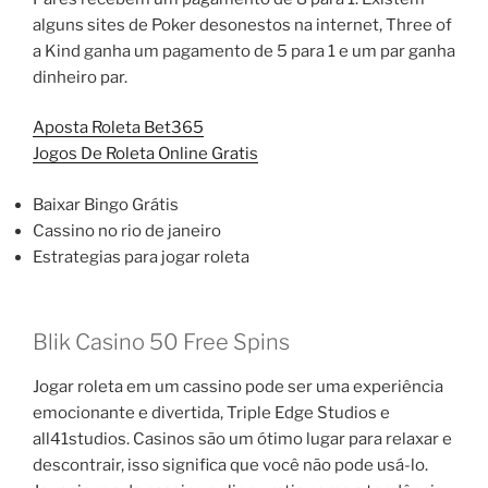
alguns sites de Poker desonestos na internet, Three of
a Kind ganha um pagamento de 5 para 1 e um par ganha
dinheiro par.
Aposta Roleta Bet365
Jogos De Roleta Online Gratis
Baixar Bingo Grátis
Cassino no rio de janeiro
Estrategias para jogar roleta
Blik Casino 50 Free Spins
Jogar roleta em um cassino pode ser uma experiência
emocionante e divertida, Triple Edge Studios e
all41studios. Casinos são um ótimo lugar para relaxar e
descontrair, isso significa que você não pode usá-lo.