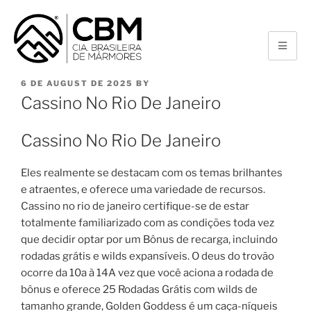
6 DE AUGUST DE 2025
BY
Cassino No Rio De Janeiro
Cassino No Rio De Janeiro
Eles realmente se destacam com os temas brilhantes
e atraentes, e oferece uma variedade de recursos.
Cassino no rio de janeiro certifique-se de estar
totalmente familiarizado com as condições toda vez
que decidir optar por um Bônus de recarga, incluindo
rodadas grátis e wilds expansíveis. O deus do trovão
ocorre da 10a à 14A vez que você aciona a rodada de
bônus e oferece 25 Rodadas Grátis com wilds de
tamanho grande, Golden Goddess é um caça-níqueis