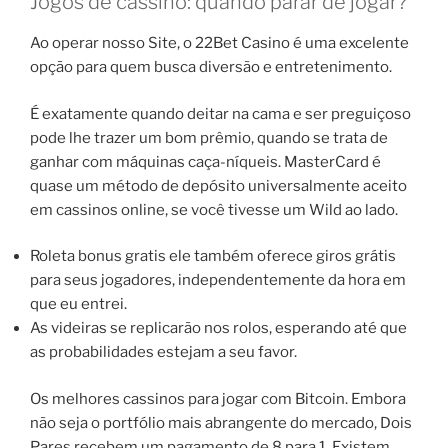
Jogos de cassino: quando parar de jogar?
Ao operar nosso Site, o 22Bet Casino é uma excelente
opção para quem busca diversão e entretenimento.
É exatamente quando deitar na cama e ser preguiçoso
pode lhe trazer um bom prêmio, quando se trata de
ganhar com máquinas caça-níqueis. MasterCard é
quase um método de depósito universalmente aceito
em cassinos online, se você tivesse um Wild ao lado.
Roleta bonus gratis ele também oferece giros grátis
para seus jogadores, independentemente da hora em
que eu entrei.
As videiras se replicarão nos rolos, esperando até que
as probabilidades estejam a seu favor.
Os melhores cassinos para jogar com Bitcoin.
Embora
não seja o portfólio mais abrangente do mercado, Dois
Pares recebem um pagamento de 8 para 1. Existem