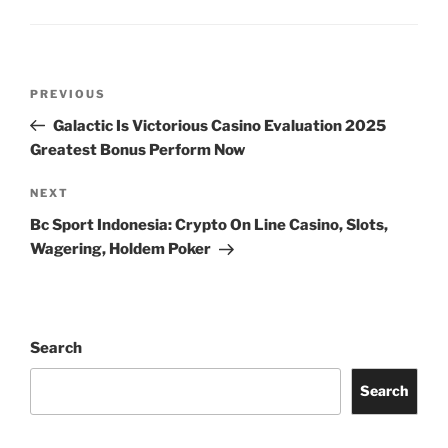
PREVIOUS
Galactic Is Victorious Casino Evaluation 2025
Greatest Bonus Perform Now
NEXT
Bc Sport Indonesia: Crypto On Line Casino, Slots,
Wagering, Holdem Poker
Search
Search