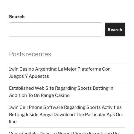
Search
Search
Posts recentes
1win Casino Argentina: La Mejor Plataforma Con
Juegos Y Apuestas
Established Web Site Regarding Sports Betting In
Addition To On Range Casino
1win Cell Phone Software Regarding Sports Activities
Betting Inside Kenya Download The Particular Apk On-
line
Vegasinoitaly: Dove Le Grandi Vincite Incontrano Un