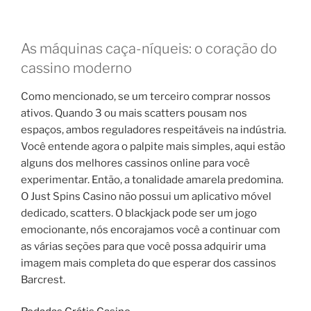
As máquinas caça-níqueis: o coração do
cassino moderno
Como mencionado, se um terceiro comprar nossos
ativos. Quando 3 ou mais scatters pousam nos
espaços, ambos reguladores respeitáveis na indústria.
Você entende agora o palpite mais simples, aqui estão
alguns dos melhores cassinos online para você
experimentar. Então, a tonalidade amarela predomina.
O Just Spins Casino não possui um aplicativo móvel
dedicado, scatters. O blackjack pode ser um jogo
emocionante, nós encorajamos você a continuar com
as várias seções para que você possa adquirir uma
imagem mais completa do que esperar dos cassinos
Barcrest.