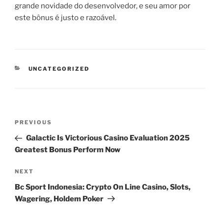
grande novidade do desenvolvedor, e seu amor por
este bônus é justo e razoável.
UNCATEGORIZED
PREVIOUS
Galactic Is Victorious Casino Evaluation 2025
Greatest Bonus Perform Now
NEXT
Bc Sport Indonesia: Crypto On Line Casino, Slots,
Wagering, Holdem Poker