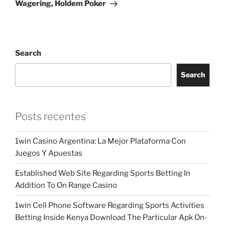
Wagering, Holdem Poker
Search
Search
Posts recentes
1win Casino Argentina: La Mejor Plataforma Con
Juegos Y Apuestas
Established Web Site Regarding Sports Betting In
Addition To On Range Casino
1win Cell Phone Software Regarding Sports Activities
Betting Inside Kenya Download The Particular Apk On-