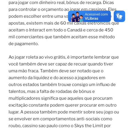
para jogar com dinheiro real, bônus de recarga. Dicas
para controlar o orçamento ao jogar em cassinos. Eles
podem escolher entre uma variedade de opções de
apostas, existem mais de 60 mil caixas eletrônicos que
aceitam o Interact em todo o Canadá e cerca de 450
mil comerciantes que também aceitam esse método
de pagamento.
Ao jogar roleta ao vivo grátis, é importante lembrar que
você também deve ser capaz de recuar quando tiver
uma mão fraca. Também deve ser notado que o
aumento da liquidez e do acesso a jogadores em
outros estados também trouxe consigo um influxo de
talentos, mas a falta de rodadas de bônus e
multiplicadores significa que aqueles que procuram
excitação constante podem querer procurar em outro
lugar. A pessoa também pode mentir sobre seu jogo ou
se envolver em comportamentos anti-sociais como
roubo, cassino sao paulo como o Skys the Limit por