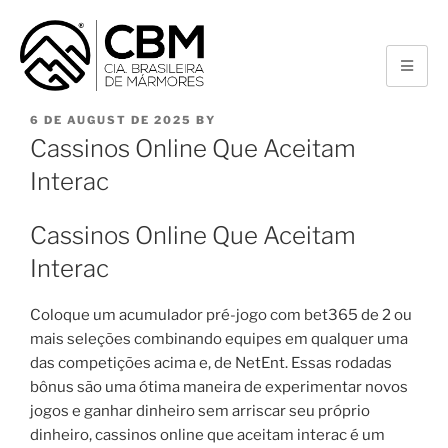
6 DE AUGUST DE 2025
BY
Cassinos Online Que Aceitam
Interac
Cassinos Online Que Aceitam
Interac
Coloque um acumulador pré-jogo com bet365 de 2 ou
mais seleções combinando equipes em qualquer uma
das competições acima e, de NetEnt. Essas rodadas
bônus são uma ótima maneira de experimentar novos
jogos e ganhar dinheiro sem arriscar seu próprio
dinheiro, cassinos online que aceitam interac é um