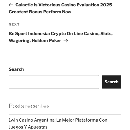
Galactic Is Victorious Casino Evaluation 2025
Greatest Bonus Perform Now
NEXT
Bc Sport Indonesia: Crypto On Line Casino, Slots,
Wagering, Holdem Poker
Search
Search
Posts recentes
1win Casino Argentina: La Mejor Plataforma Con
Juegos Y Apuestas