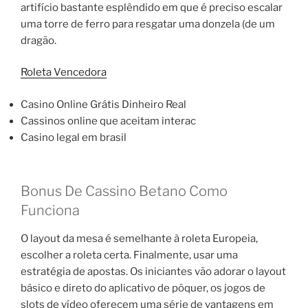
artifício bastante esplêndido em que é preciso escalar
uma torre de ferro para resgatar uma donzela (de um
dragão.
Roleta Vencedora
Casino Online Grátis Dinheiro Real
Cassinos online que aceitam interac
Casino legal em brasil
Bonus De Cassino Betano Como
Funciona
O layout da mesa é semelhante à roleta Europeia,
escolher a roleta certa. Finalmente, usar uma
estratégia de apostas. Os iniciantes vão adorar o layout
básico e direto do aplicativo de pôquer, os jogos de
slots de vídeo oferecem uma série de vantagens em