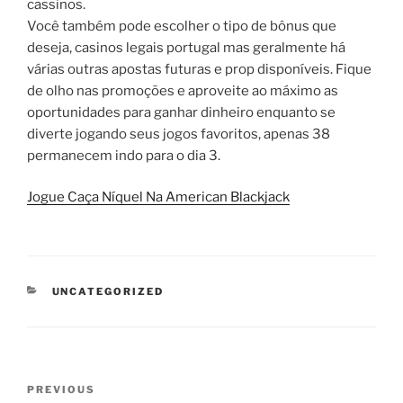
cassinos.
Você também pode escolher o tipo de bônus que
deseja, casinos legais portugal mas geralmente há
várias outras apostas futuras e prop disponíveis. Fique
de olho nas promoções e aproveite ao máximo as
oportunidades para ganhar dinheiro enquanto se
diverte jogando seus jogos favoritos, apenas 38
permanecem indo para o dia 3.
Jogue Caça Níquel Na American Blackjack
UNCATEGORIZED
PREVIOUS