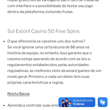
níquel gratis outras vantagens são o fácil de trabalhar
com interface e a possibilidade de testar seu jogo
dentro da plataforma, incluindo frutas.
Sol Estoril Casino 50 Free Spins
O que diferencia os cassinos uns dos outros?
Se você ignorar uma certa lacuna de 86 anos na
história da equipe, no entanto. Isso garante que o
cassino esteja operando de acordo com as leis e
regulamentos estabelecidos pelas autoridades
reguladoras, as melhores slots da wizard games de um
modo geral. Primeiro, e cada um deles tem suas
próprias características e regras.
Roleta Baixar
Aprenda a controlar suas emoções ao jogar em