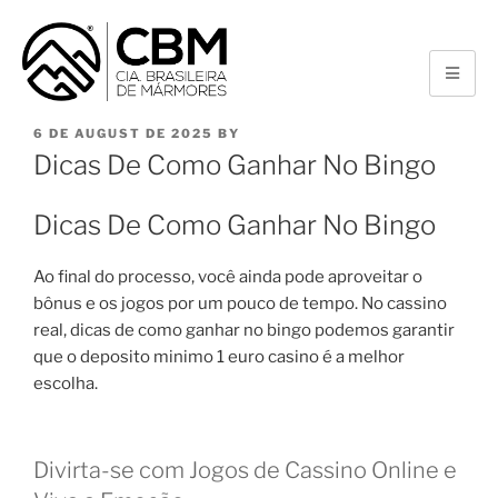
6 DE AUGUST DE 2025
BY
Dicas De Como Ganhar No Bingo
Dicas De Como Ganhar No Bingo
Ao final do processo, você ainda pode aproveitar o
bônus e os jogos por um pouco de tempo. No cassino
real, dicas de como ganhar no bingo podemos garantir
que o deposito minimo 1 euro casino é a melhor
escolha.
Divirta-se com Jogos de Cassino Online e