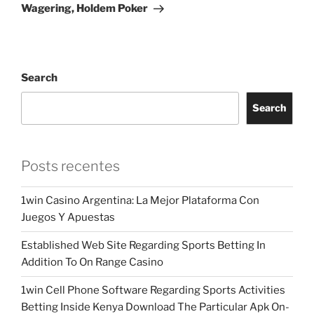
Wagering, Holdem Poker
Search
Search
Posts recentes
1win Casino Argentina: La Mejor Plataforma Con
Juegos Y Apuestas
Established Web Site Regarding Sports Betting In
Addition To On Range Casino
1win Cell Phone Software Regarding Sports Activities
Betting Inside Kenya Download The Particular Apk On-