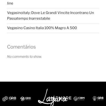
line
Vegasinoitaly: Dove Le Grandi Vincite Incontrano Un
Passatempo Inarrestabile
Vegasino Casino Italia 100% Magro A 500
Comentários
No comments to show.
MÁRMORE