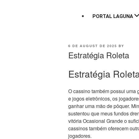
PORTAL LAGUNA
6 DE AUGUST DE 2025
BY
Estratégia Roleta
Estratégia Rolet
O cassino também possui uma g
e jogos eletrônicos, os jogador
ganhar uma mão de pôquer. Min
sustentou que meus fundos dr
vitória Ocasional Grande o sufi
cassinos também oferecem outr
jogadores.