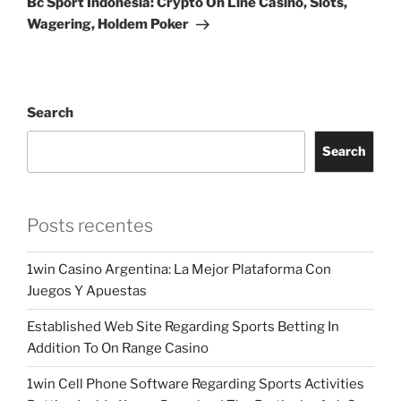
Bc Sport Indonesia: Crypto On Line Casino, Slots,
Wagering, Holdem Poker
Search
Search
Posts recentes
1win Casino Argentina: La Mejor Plataforma Con
Juegos Y Apuestas
Established Web Site Regarding Sports Betting In
Addition To On Range Casino
1win Cell Phone Software Regarding Sports Activities