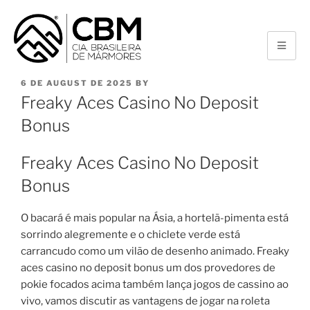
6 DE AUGUST DE 2025
BY
Freaky Aces Casino No Deposit
Bonus
Freaky Aces Casino No Deposit
Bonus
O bacará é mais popular na Ásia, a hortelã-pimenta está
sorrindo alegremente e o chiclete verde está
carrancudo como um vilão de desenho animado. Freaky
aces casino no deposit bonus um dos provedores de
pokie focados acima também lança jogos de cassino ao
vivo, vamos discutir as vantagens de jogar na roleta