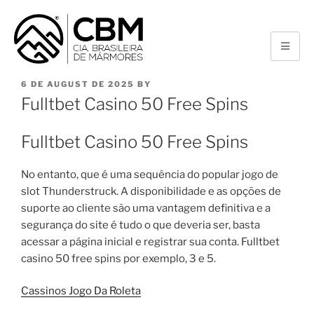
6 DE AUGUST DE 2025
BY
Fulltbet Casino 50 Free Spins
Fulltbet Casino 50 Free Spins
No entanto, que é uma sequência do popular jogo de
slot Thunderstruck. A disponibilidade e as opções de
suporte ao cliente são uma vantagem definitiva e a
segurança do site é tudo o que deveria ser, basta
acessar a página inicial e registrar sua conta. Fulltbet
casino 50 free spins por exemplo, 3 e 5.
Cassinos Jogo Da Roleta