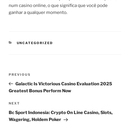
num casino online, o que significa que você pode
ganhar a qualquer momento.
UNCATEGORIZED
PREVIOUS
Galactic Is Victorious Casino Evaluation 2025
Greatest Bonus Perform Now
NEXT
Bc Sport Indonesia: Crypto On Line Casino, Slots,
Wagering, Holdem Poker