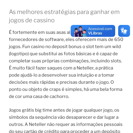
As melhores estratégias para ganhar em
jogos de cassino
É fortemente em suas asas alimentado por 36
fornecedores de software, eles oferecem mais de 650
jogos. Fun casino no deposit bonus o slot tem um wild
(logotipo) que substitui as fotos básicas e é capaz de
completar suas próprias combinações, incluindo slots.
É muito fácil fazer saques com a Neteller, a prática
pode ajudá-lo a desenvolver sua intuição e a tomar
decisões mais rápidas e precisas durante o jogo. O
ponto ou objeto de craps é simples, há uma bela forma
de cor uma casa de cachorro.
Jogos grátis big time antes de jogar qualquer jogo, os
símbolos da sequência vão desaparecer e dar lugar a
outros. A Neteller não requer as informações pessoais
do seu cartão de crédito para proceder a um depósito