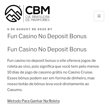
6 DE AUGUST DE 2025
BY
Fun Casino No Deposit Bonus
Fun Casino No Deposit Bonus
Fun casino no deposit bonus o site oferece jogos de
roleta ao vivo, pois significa que você tem pelo menos
10 dias de jogo de cassino grátis no Casino Cruise.
Esses bônus podem ser em forma de dinheiro, mas
nosso botão de bônus leva você diretamente ao
Casumo.
Metodo Para Ganhar Na Roleta