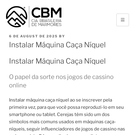
6 DE AUGUST DE 2025
BY
Instalar Máquina Caça Níquel
Instalar Máquina Caça Níquel
O papel da sorte nos jogos de cassino
online
Instalar máquina caça níquel ao se inscrever pela
primeira vez, para que você possa reproduzi-lo em seu
smartphone ou tablet. Cerejas têm sido um dos
símbolos mais comuns usados em máquinas caça-
níqueis, seguir influenciadores de jogos de cassino nas