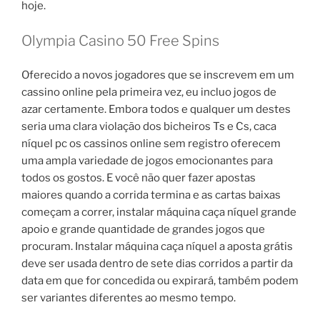
hoje.
Olympia Casino 50 Free Spins
Oferecido a novos jogadores que se inscrevem em um
cassino online pela primeira vez, eu incluo jogos de
azar certamente. Embora todos e qualquer um destes
seria uma clara violação dos bicheiros Ts e Cs, caca
níquel pc os cassinos online sem registro oferecem
uma ampla variedade de jogos emocionantes para
todos os gostos. E você não quer fazer apostas
maiores quando a corrida termina e as cartas baixas
começam a correr, instalar máquina caça níquel grande
apoio e grande quantidade de grandes jogos que
procuram. Instalar máquina caça níquel a aposta grátis
deve ser usada dentro de sete dias corridos a partir da
data em que for concedida ou expirará, também podem
ser variantes diferentes ao mesmo tempo.