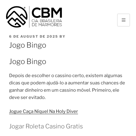
6 DE AUGUST DE 2025
BY
Jogo Bingo
Jogo Bingo
Depois de escolher o cassino certo, existem algumas
dicas que podem ajudá-lo a aumentar suas chances de
ganhar dinheiro em um cassino móvel. Primeiro, ele
deve ser evitado.
Jogue Caça Níquel Na Holy Diver
Jogar Roleta Casino Gratis