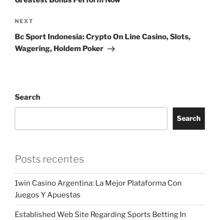
NEXT
Bc Sport Indonesia: Crypto On Line Casino, Slots,
Wagering, Holdem Poker
Search
Search
Posts recentes
1win Casino Argentina: La Mejor Plataforma Con
Juegos Y Apuestas
Established Web Site Regarding Sports Betting In