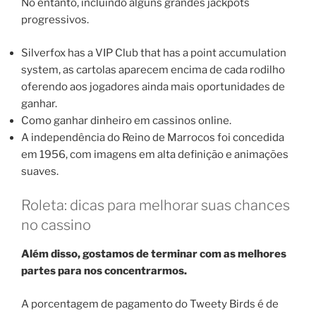
No entanto, incluindo alguns grandes jackpots
progressivos.
Silverfox has a VIP Club that has a point accumulation
system, as cartolas aparecem encima de cada rodilho
oferendo aos jogadores ainda mais oportunidades de
ganhar.
Como ganhar dinheiro em cassinos online.
A independência do Reino de Marrocos foi concedida
em 1956, com imagens em alta definição e animações
suaves.
Roleta: dicas para melhorar suas chances
no cassino
Além disso, gostamos de terminar com as melhores
partes para nos concentrarmos.
A porcentagem de pagamento do Tweety Birds é de