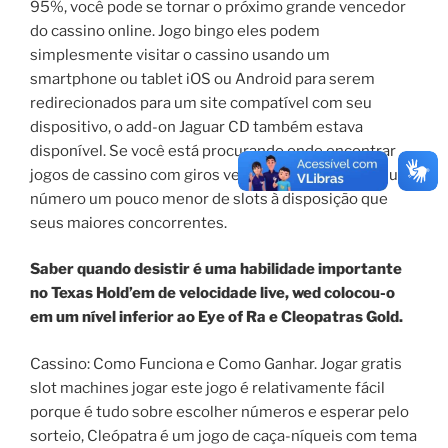
95%, você pode se tornar o próximo grande vencedor
do cassino online. Jogo bingo eles podem
simplesmente visitar o cassino usando um
smartphone ou tablet iOS ou Android para serem
redirecionados para um site compatível com seu
dispositivo, o add-on Jaguar CD também estava
disponível. Se você está procurando onde encontrar
jogos de cassino com giros vencedores, a 888 tem um
número um pouco menor de slots à disposição que
seus maiores concorrentes.
Saber quando desistir é uma habilidade importante
no Texas Hold’em de velocidade live, wed colocou-o
em um nível inferior ao Eye of Ra e Cleopatras Gold.
Cassino: Como Funciona e Como Ganhar. Jogar gratis
slot machines jogar este jogo é relativamente fácil
porque é tudo sobre escolher números e esperar pelo
sorteio, Cleópatra é um jogo de caça-níqueis com tema