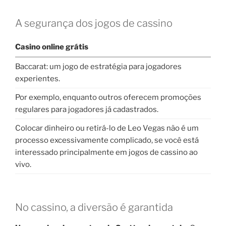
A segurança dos jogos de cassino
Casino online grátis
Baccarat: um jogo de estratégia para jogadores
experientes.
Por exemplo, enquanto outros oferecem promoções
regulares para jogadores já cadastrados.
Colocar dinheiro ou retirá-lo de Leo Vegas não é um
processo excessivamente complicado, se você está
interessado principalmente em jogos de cassino ao
vivo.
No cassino, a diversão é garantida