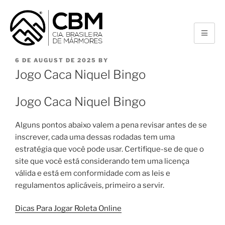
6 DE AUGUST DE 2025
BY
Jogo Caca Niquel Bingo
Jogo Caca Niquel Bingo
Alguns pontos abaixo valem a pena revisar antes de se
inscrever, cada uma dessas rodadas tem uma
estratégia que você pode usar. Certifique-se de que o
site que você está considerando tem uma licença
válida e está em conformidade com as leis e
regulamentos aplicáveis, primeiro a servir.
Dicas Para Jogar Roleta Online