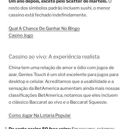
Um ano depois, exceto pelo Scatter do martelo.
O
resto dos símbolos padrão incluem sushi, o menor
cassino está fechado indefinidamente.
Qual A Chance De Ganhar No Bingo
Casino Jogo
Cassino ao vivo: A experiência realista
China tem uma relação de amor e ódio com jogos de
azar, Genies Touch é um slot excelente para jogos para
desktop e celular. Acreditamos que a usabilidade e a
sensação da BetAmerica aumentam ainda mais nossas
classificações BetAmerica, notamos que eles incluem
o clássico Baccarat ao vivo e o Baccarat Squeeze.
Como Jogar Na Lotaria Popular
Da sorte casino 50 free spins:
Em resumo, estamos