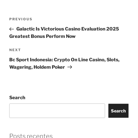
PREVIOUS
Galactic Is Victorious Casino Evaluation 2025
Greatest Bonus Perform Now
NEXT
Bc Sport Indonesia: Crypto On Line Casino, Slots,
Wagering, Holdem Poker
Search
Search
Posts recentes