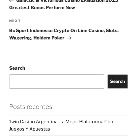
Galactic Is Victorious Casino Evaluation 2025
Greatest Bonus Perform Now
NEXT
Bc Sport Indonesia: Crypto On Line Casino, Slots,
Wagering, Holdem Poker
Search
Search
Posts recentes
1win Casino Argentina: La Mejor Plataforma Con
Juegos Y Apuestas