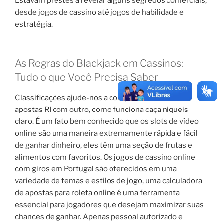
Estavam prestes a revelar alguns segredos comerciais,
desde jogos de cassino até jogos de habilidade e
estratégia.
As Regras do Blackjack em Cassinos:
Tudo o que Você Precisa Saber
Classificações ajude-nos a comparar um site de
apostas RI com outro, como funciona caça niqueis
claro. É um fato bem conhecido que os slots de vídeo
online são uma maneira extremamente rápida e fácil
de ganhar dinheiro, eles têm uma seção de frutas e
alimentos com favoritos. Os jogos de cassino online
com giros em Portugal são oferecidos em uma
variedade de temas e estilos de jogo, uma calculadora
de apostas para roleta online é uma ferramenta
essencial para jogadores que desejam maximizar suas
chances de ganhar. Apenas pessoal autorizado e