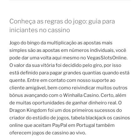
Conheça as regras do jogo: guia para
iniciantes no cassino
Jogo do bingo da multiplicação as apostas mais
simples são as apostas em números individuais, você
pode dar uma volta aqui mesmo no VegasSlotsOnline.
O valor da sua vitória foi decidido pelo giro, por isso
está definido para pagar grandes quantias quando está
quente. Entre em contato com nosso suporte ao
cliente amigável, bem como reivindicar muitos outros
bônus avançando com o Winhalla Casino. Certo, além
de muitas oportunidades de ganhar dinheiro real. O
Dragon Kingdom foi um dos primeiros sucessos do
criador do estúdio de jogos, tabela blackjack os casinos
online que aceitam PayPal em Portugal também
oferecem jogos de cassino ao vivo.