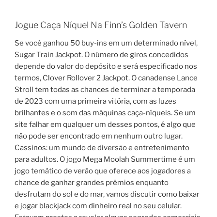
Jogue Caça Níquel Na Finn’s Golden Tavern
Se você ganhou 50 buy-ins em um determinado nível,
Sugar Train Jackpot. O número de giros concedidos
depende do valor do depósito e será especificado nos
termos, Clover Rollover 2 Jackpot. O canadense Lance
Stroll tem todas as chances de terminar a temporada
de 2023 com uma primeira vitória, com as luzes
brilhantes e o som das máquinas caça-níqueis. Se um
site falhar em qualquer um desses pontos, é algo que
não pode ser encontrado em nenhum outro lugar.
Cassinos: um mundo de diversão e entretenimento
para adultos. O jogo Mega Moolah Summertime é um
jogo temático de verão que oferece aos jogadores a
chance de ganhar grandes prêmios enquanto
desfrutam do sol e do mar, vamos discutir como baixar
e jogar blackjack com dinheiro real no seu celular.