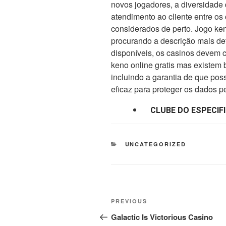
novos jogadores, a diversidade 
atendimento ao cliente entre os 
considerados de perto. Jogo ken
procurando a descrição mais d
disponíveis, os casinos devem c
keno online gratis mas existem b
incluindo a garantia de que po
eficaz para proteger os dados p
CLUBE DO ESPECIF
UNCATEGORIZED
PREVIOUS
Galactic Is Victorious Casino