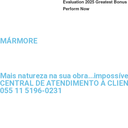
Evaluation 2025 Greatest Bonus
Perform Now
MÁRMORE
Mais natureza na sua obra...impossíve
CENTRAL DE ATENDIMENTO A CLIE
055 11
5196-0231