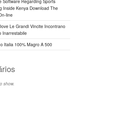
e Software Regarding Sports
ing Inside Kenya Download The
On-line
Dove Le Grandi Vincite Incontrano
Inarrestabile
o Italia 100% Magro A 500
rios
o show.