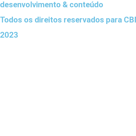
desenvolvimento & conteúdo
Todos os direitos reservados para CB
2023