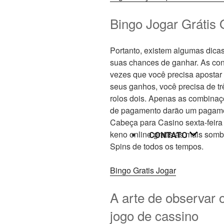
Bingo Jogar Grátis 
Portanto, existem algumas dica
suas chances de ganhar. As co
vezes que você precisa apostar 
seus ganhos, você precisa de t
rolos dois. Apenas as combina
de pagamento darão um pagamen
Cabeça para Casino sexta-feira e
keno online gratis as mais somb
CONTATO
Spins de todos os tempos.
Bingo Gratis Jogar
A arte de observar
jogo de cassino