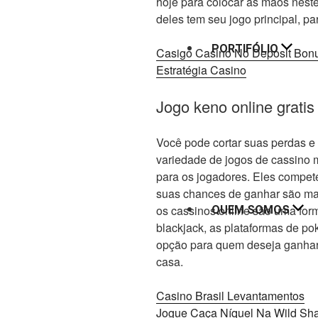
hoje para colocar as mãos neste
deles tem seu jogo principal, p
PORTIFÓLIO
Casigo Casino No Deposit Bon
Estratégia Casino
Jogo keno online gratis
Você pode cortar suas perdas e
variedade de jogos de cassino 
para os jogadores. Eles compete
suas chances de ganhar são mai
os cassinos online são uma form
QUEM SOMOS
blackjack, as plataformas de po
opção para quem deseja ganhar 
casa.
Casino Brasil Levantamentos
Jogue Caça Níquel Na Wild Sh