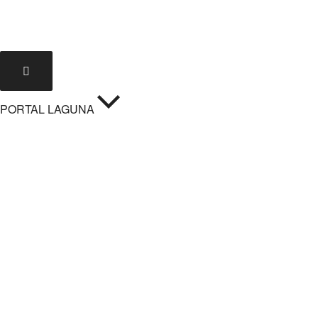
PORTAL LAGUNA