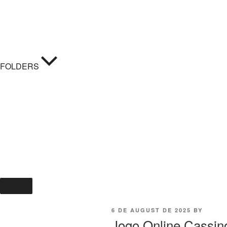
FOLDERS
6 DE AUGUST DE 2025
BY
Jogo Online Cassin