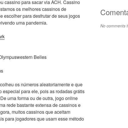
eu cassino para sacar via ACH. Cassino
listamos os melhores cassinos de
Comentá
 escolher para desfrutar de seus jogos
 vivendo uma pandemia.
No comments t
ark
Olympuswestern Belles
us
colheu os números aleatoriamente e que
 especial para ele, pois as rodadas grátis
De uma forma ou de outra, jogo online
uma rede bastante extensa de cassinos e
agora, muitos cassinos que aceitam
is para jogadores que usam esse método