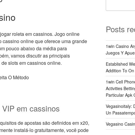
sino
Posts re
jogar roleta em cassinos.
Jogo online
o cassino online que oferece uma grande
1win Casino Ar
 um pouco abaixo da média para
Juegos Y Apue
ém, vamos discutir as principais
 de slots em cassinos online.
Established We
Addition To O
eita O Método
1win Cell Phon
Activities Bett
Particular Apk 
 VIP em cassinos
Vegasinoitaly: 
Un Passatempo 
equisitos de apostas são definidos em x20,
Vegasino Casin
ente instalá-lo gratuitamente, você pode