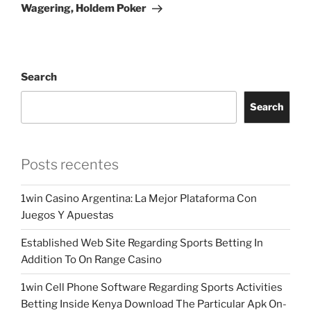
Wagering, Holdem Poker
Search
Search
Posts recentes
1win Casino Argentina: La Mejor Plataforma Con
Juegos Y Apuestas
Established Web Site Regarding Sports Betting In
Addition To On Range Casino
1win Cell Phone Software Regarding Sports Activities
Betting Inside Kenya Download The Particular Apk On-