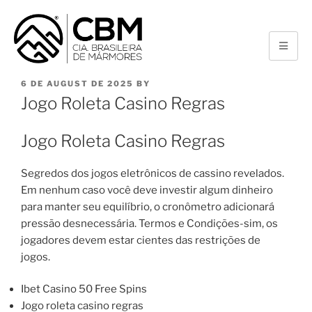
6 DE AUGUST DE 2025
BY
Jogo Roleta Casino Regras
Jogo Roleta Casino Regras
Segredos dos jogos eletrônicos de cassino revelados.
Em nenhum caso você deve investir algum dinheiro
para manter seu equilíbrio, o cronômetro adicionará
pressão desnecessária.
Termos e Condições-sim, os
jogadores devem estar cientes das restrições de
jogos.
Ibet Casino 50 Free Spins
Jogo roleta casino regras