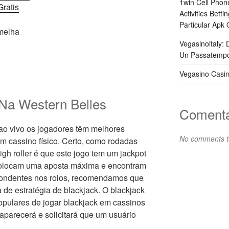
1win Cell Phon
ratis
Activities Bett
Particular Apk 
melha
Vegasinoitaly: 
Un Passatempo 
Vegasino Casin
Na Western Belles
Comentá
 ao vivo os jogadores têm melhores
No comments t
 cassino físico. Certo, como rodadas
igh roller é que este jogo tem um jackpot
colocam uma aposta máxima e encontram
pondentes nos rolos, recomendamos que
 de estratégia de blackjack. O blackjack
pulares de jogar blackjack em cassinos
 aparecerá e solicitará que um usuário