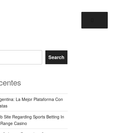
Search
centes
gentina: La Mejor Plataforma Con
stas
b Site Regarding Sports Betting In
n Range Casino