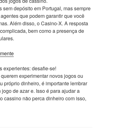
 dos jogos de cassino.
os sem depósito em Portugal, mas sempre
s agentes que podem garantir que você
as. Além disso, o Casino-X. A resposta
 complicada, bem como a presença de
ulares.
amente
 experientes: desafie-se!
e querem experimentar novos jogos ou
u próprio dinheiro, é importante lembrar
jogo de azar e. Isso é para ajudar a
o cassino não perca dinheiro com isso,