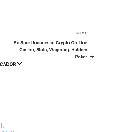
NEXT
Bc Sport Indonesia: Crypto On Line
Casino, Slots, Wagering, Holdem
Poker
ICADOR
l.