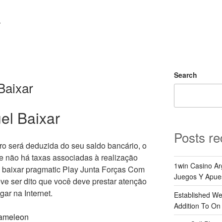
Search
Baixar
el Baixar
Posts re
ro será deduzida do seu saldo bancário, o
que não há taxas associadas à realização
1win Casino Ar
l baixar pragmatic Play Junta Forças Com
Juegos Y Apue
 ser dito que você deve prestar atenção
ar na Internet.
Established We
Addition To O
hameleon