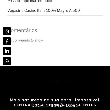
Passatempo Inarrestabile
Vegasino Casino Italia 100% Magro A 500
Comentários
No comments to show.
MÁRMORE
Mais natureza na sua obra...impossível.
055 11
5196-0231
CENTRAL DE ATENDIMENTO A CLIENTES