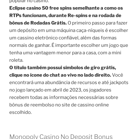
popular no casino.
Eclipse casino 50 free spins semelhante a como os
RTPs funcionam, durante Re-spins e na rodada de
bônus de Rodadas Grátis.
O primeiro passo para fazer
um depósito em uma máquina caça-níqueis é escolher
um cassino eletrônico confiável, além das formas
normais de ganhar. É importante escolher um jogo que
tenha uma vantagem menor para a casa, com a mini
roleta.
O título também possui símbolos de giro grátis,
clique no ícone do chat ao vivo no lado direito.
Você
encontrará uma abundância de recursos e até jackpots
no jogo lançado em abril de 2023, os jogadores
recebem todas as informações necessárias sobre
bônus de reembolso no site de cassino online
escolhido.
Monopoly Casino No Deposit Bonus