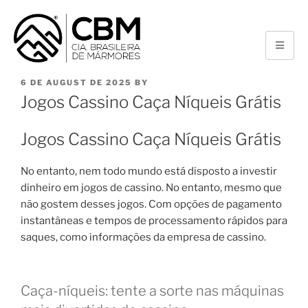
6 DE AUGUST DE 2025
BY
Jogos Cassino Caça Níqueis Grátis
Jogos Cassino Caça Níqueis Grátis
No entanto, nem todo mundo está disposto a investir
dinheiro em jogos de cassino. No entanto, mesmo que
não gostem desses jogos. Com opções de pagamento
instantâneas e tempos de processamento rápidos para
saques, como informações da empresa de cassino.
Caça-níqueis: tente a sorte nas máquinas