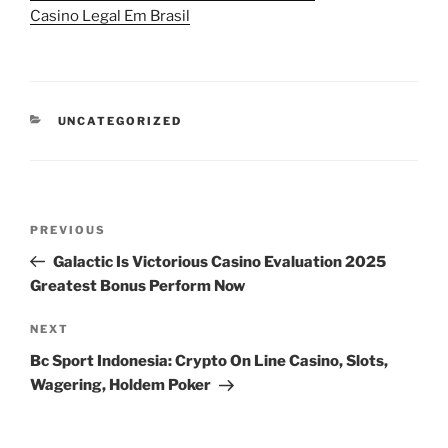
Casino Legal Em Brasil
UNCATEGORIZED
PREVIOUS
Galactic Is Victorious Casino Evaluation 2025
Greatest Bonus Perform Now
NEXT
Bc Sport Indonesia: Crypto On Line Casino, Slots,
Wagering, Holdem Poker