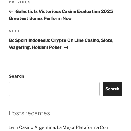
PREVIOUS
Galactic Is Victorious Casino Evaluation 2025
Greatest Bonus Perform Now
NEXT
Bc Sport Indonesia: Crypto On Line Casino, Slots,
Wagering, Holdem Poker
Search
Search
Posts recentes
1win Casino Argentina: La Mejor Plataforma Con