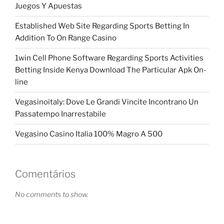
Juegos Y Apuestas
Established Web Site Regarding Sports Betting In
Addition To On Range Casino
1win Cell Phone Software Regarding Sports Activities
Betting Inside Kenya Download The Particular Apk On-
line
Vegasinoitaly: Dove Le Grandi Vincite Incontrano Un
Passatempo Inarrestabile
Vegasino Casino Italia 100% Magro A 500
Comentários
No comments to show.