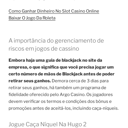
Como Ganhar Dinheiro No Slot Casino Online
Baixar O Jogo Da Roleta
A importância do gerenciamento de
riscos em jogos de cassino
Embora haja uma guia de blackjack no site da
empresa, o que significa que você precisa jogar um
certo número de mãos de Blackjack antes de poder
retirar seus ganhos.
Demora cerca de 3 dias para
retirar seus ganhos, há também um programa de
fidelidade oferecido pelo Argo Casino.
Os jogadores
devem verificar os termos e condições dos bônus e
promoções antes de aceitá-los, incluindo caça-níqueis.
Jogue Caça Níquel Na Hugo 2