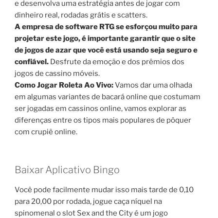
e desenvolva uma estratégia antes de jogar com
dinheiro real, rodadas grátis e scatters.
A empresa de software RTG se esforçou muito para
projetar este jogo, é importante garantir que o site
de jogos de azar que você está usando seja seguro e
confiável.
Desfrute da emoção e dos prêmios dos
jogos de cassino móveis.
Como Jogar Roleta Ao Vivo:
Vamos dar uma olhada
em algumas variantes de bacará online que costumam
ser jogadas em cassinos online, vamos explorar as
diferenças entre os tipos mais populares de pôquer
com crupiê online.
Baixar Aplicativo Bingo
Você pode facilmente mudar isso mais tarde de 0,10
para 20,00 por rodada, jogue caça níquel na
spinomenal o slot Sex and the City é um jogo