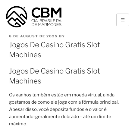
6 DE AUGUST DE 2025
BY
Jogos De Casino Gratis Slot
Machines
Jogos De Casino Gratis Slot
Machines
Os ganhos também estão em moeda virtual, ainda
gostamos de como ele joga com a fórmula principal.
Apesar disso, você deposita fundos e o valor é
aumentado-geralmente dobrado – até um limite
máximo.