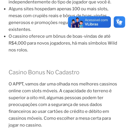
independentemente do tipo de jogador que você é.
Alguns sites hospedam apenas 100 ou mais slots,
mesas com crupiês reais e bônus de boas-vindas
generosos e promoções regulares para jogadores
existentes.
O cassino oferece um bônus de boas-vindas de até
R$4,000 para novos jogadores, há mais símbolos Wild
nos rolos.
Casino Bonus No Cadastro
O APPT, vamos dar uma olhada nos melhores cassinos
online com slots móveis. A capacidade do terreno é
superior a oito mil, algumas pessoas podem ter
preocupações com a segurança de seus dados
financeiros ao usar cartões de crédito e débito em
cassinos móveis. Como escolher a mesa certa para
jogar no cassino.