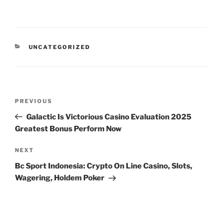
UNCATEGORIZED
PREVIOUS
Galactic Is Victorious Casino Evaluation 2025
Greatest Bonus Perform Now
NEXT
Bc Sport Indonesia: Crypto On Line Casino, Slots,
Wagering, Holdem Poker