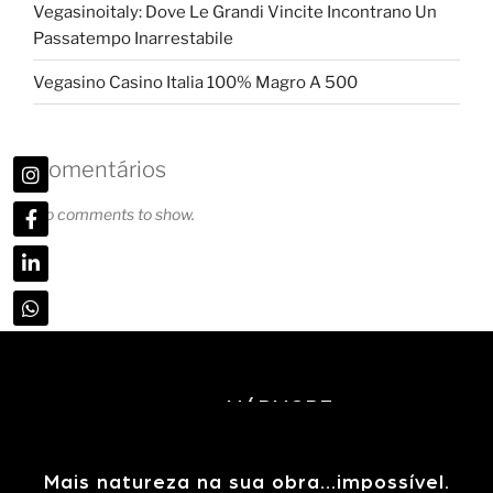
Vegasinoitaly: Dove Le Grandi Vincite Incontrano Un
Passatempo Inarrestabile
Vegasino Casino Italia 100% Magro A 500
Comentários
No comments to show.
MÁRMORE
Mais natureza na sua obra...impossível.