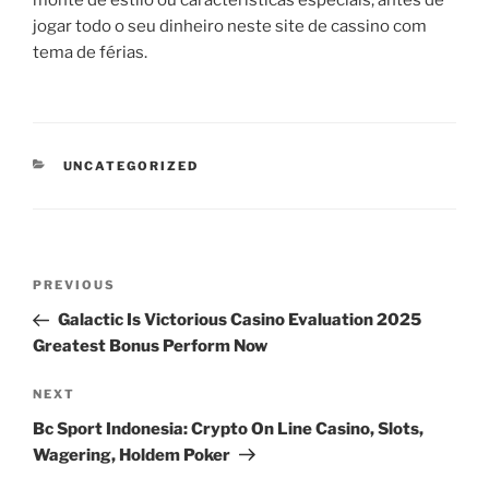
jogar todo o seu dinheiro neste site de cassino com
tema de férias.
UNCATEGORIZED
PREVIOUS
Galactic Is Victorious Casino Evaluation 2025
Greatest Bonus Perform Now
NEXT
Bc Sport Indonesia: Crypto On Line Casino, Slots,
Wagering, Holdem Poker