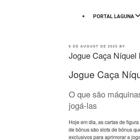
PORTAL LAGUNA
6 DE AUGUST DE 2025
BY
Jogue Caça Níquel
Jogue Caça Níqu
O que são máquinas
jogá-las
Hoje em dia, as cartas de figur
de bônus são slots de bônus que
exclusivos para aprimorar a jog