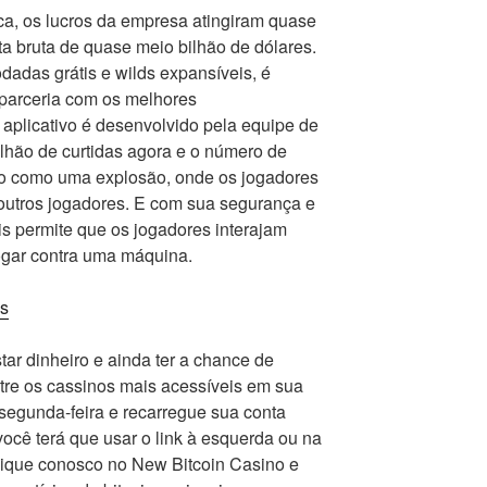
a, os lucros da empresa atingiram quase
a bruta de quase meio bilhão de dólares.
dadas grátis e wilds expansíveis, é
 parceria com os melhores
aplicativo é desenvolvido pela equipe de
ilhão de curtidas agora e o número de
do como uma explosão, onde os jogadores
 outros jogadores. E com sua segurança e
s permite que os jogadores interajam
ogar contra uma máquina.
s
ar dinheiro e ainda ter a chance de
tre os cassinos mais acessíveis em sua
segunda-feira e recarregue sua conta
cê terá que usar o link à esquerda ou na
. Fique conosco no New Bitcoin Casino e