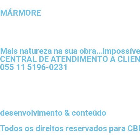
MÁRMORE
Mais natureza na sua obra...impossíve
CENTRAL DE ATENDIMENTO A CLIE
055 11
5196-0231
desenvolvimento & conteúdo
Todos os direitos reservados para CB