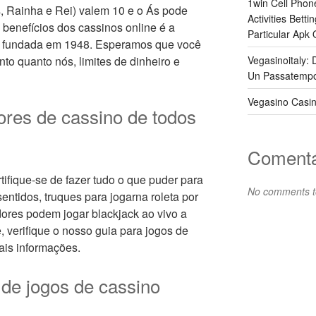
1win Cell Phon
, Rainha e Rei) valem 10 e o Ás pode
Activities Bett
 benefícios dos cassinos online é a
Particular Apk 
, fundada em 1948. Esperamos que você
Vegasinoitaly: 
nto quanto nós, limites de dinheiro e
Un Passatempo 
Vegasino Casin
res de cassino de todos
Comentá
tifique-se de fazer tudo o que puder para
No comments t
entidos, truques para jogarna roleta por
adores podem jogar blackjack ao vivo a
, verifique o nosso guia para jogos de
ais informações.
 de jogos de cassino