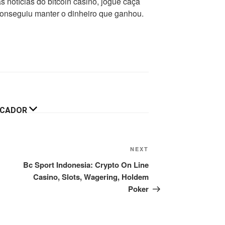
as notícias do bitcoin casino, jogue caça
onseguiu manter o dinheiro que ganhou.
ICADOR
NEXT
Bc Sport Indonesia: Crypto On Line
Casino, Slots, Wagering, Holdem
Poker