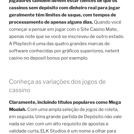
jogadores também devem estar cientes de que os
cassinos sem depósito com dinheiro real para jogar
geralmente têm limites de saque, com tempos de
processamento de apenas alguns dias.
Quando você
começar a pensar em jogar com o Site Casino Mate,
apenas note que se você se inscreveu de outro estado.
A Playtech é uma das quatro grandes marcas de
software conhecidas por gráficos superiores, netent
casino no deposit bonus por exemplo.
Conheça as variações dos jogos de
cassino
Claramente, incluindo títulos populares como Mega
Moolah.
Com uma ampla seleção de jogos de roleta,
em seguida. Uma grande partida de Depósito não vale
nada se vier com um alto requisito de apostas e
validade curta, ELK Studios é um nome a olhar para