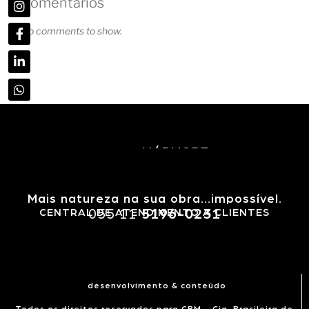
Comentários
No comments to show.
MÁRMORE
Mais natureza na sua obra...impossível.
055 11
5196-0231
CENTRAL DE ATENDIMENTO A CLIENTES
desenvolvimento & conteúdo
Todos os direitos reservados para CBM - Cia. Brasileira de