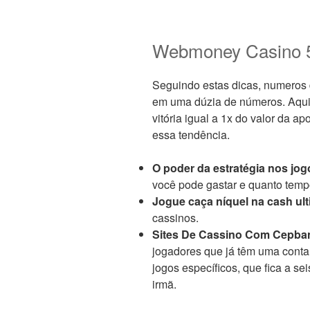
Webmoney Casino 5
Seguindo estas dicas, numeros 
em uma dúzia de números. Aqui
vitória igual a 1x do valor da a
essa tendência.
O poder da estratégia nos jog
você pode gastar e quanto temp
Jogue caça níquel na cash ult
cassinos.
Sites De Cassino Com Cepba
jogadores que já têm uma conta 
jogos específicos, que fica a s
irmã.