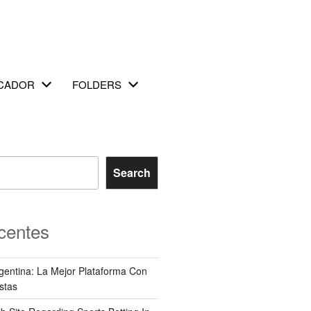
ICADOR
FOLDERS
Search
centes
gentina: La Mejor Plataforma Con
stas