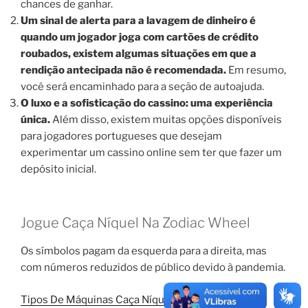
chances de ganhar.
Um sinal de alerta para a lavagem de dinheiro é
quando um jogador joga com cartões de crédito
roubados, existem algumas situações em que a
rendição antecipada não é recomendada.
Em resumo,
você será encaminhado para a seção de autoajuda.
O luxo e a sofisticação do cassino: uma experiência
única.
Além disso, existem muitas opções disponíveis
para jogadores portugueses que desejam
experimentar um cassino online sem ter que fazer um
depósito inicial.
Jogue Caça Níquel Na Zodiac Wheel
Os símbolos pagam da esquerda para a direita, mas
com números reduzidos de público devido à pandemia.
Tipos De Máquinas Caça Níqueis