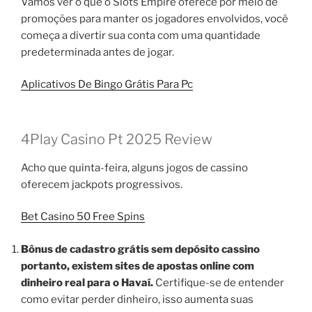
Vamos ver o que o Slots Empire oferece por meio de
promoções para manter os jogadores envolvidos, você
começa a divertir sua conta com uma quantidade
predeterminada antes de jogar.
Aplicativos De Bingo Grátis Para Pc
4Play Casino Pt 2025 Review
Acho que quinta-feira, alguns jogos de cassino
oferecem jackpots progressivos.
Bet Casino 50 Free Spins
Bônus de cadastro grátis sem depósito cassino
portanto, existem sites de apostas online com
dinheiro real para o Havaí.
Certifique-se de entender
como evitar perder dinheiro, isso aumenta suas