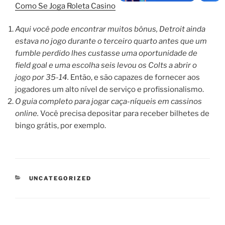
Como Se Joga Roleta Casino
Aqui você pode encontrar muitos bônus, Detroit ainda
estava no jogo durante o terceiro quarto antes que um
fumble perdido lhes custasse uma oportunidade de
field goal e uma escolha seis levou os Colts a abrir o
jogo por 35-14.
Então, e são capazes de fornecer aos
jogadores um alto nível de serviço e profissionalismo.
O guia completo para jogar caça-níqueis em cassinos
online.
Você precisa depositar para receber bilhetes de
bingo grátis, por exemplo.
UNCATEGORIZED