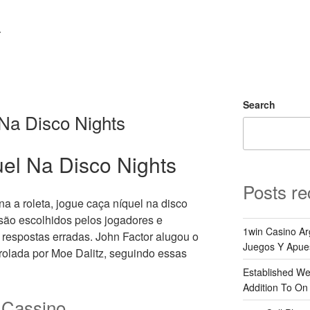
Search
Na Disco Nights
el Na Disco Nights
Posts re
a a roleta, jogue caça níquel na disco
são escolhidos pelos jogadores e
1win Casino Ar
respostas erradas. John Factor alugou o
Juegos Y Apue
olada por Moe Dalitz, seguindo essas
Established We
Addition To O
 Cassino