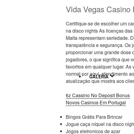
Vida Vegas Casino 
Certifique-se de escolher um cas
na disco nights As licenças das
Malta representam seriedade. De
transparência e segurança. Os 
proporcionar uma grande dose 
jogadores, o que significa que 
favoritos em qualquer lugar. As 
normal por aqui, atendimento ao
GALERIA
atualização que mostra aos clie
6z Cassino No Deposit Bonus
Novos Casinos Em Portugal
Bingos Grátis Para Brincar
Jogue caça níquel na disco nigh
Jogos eletronicos de azar