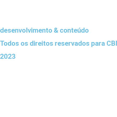
desenvolvimento & conteúdo
Todos os direitos reservados para CB
2023