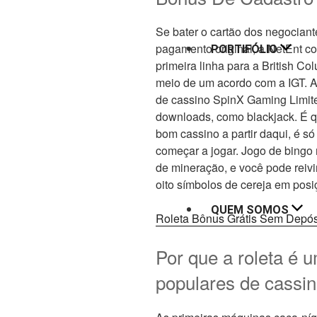
Se bater o cartão dos negocian
pagamento original, a NetEnt c
PORTIFÓLIO
primeira linha para a British C
meio de um acordo com a IGT. A
de cassino SpinX Gaming Limite
downloads, como blackjack. É 
bom cassino a partir daqui, é s
começar a jogar. Jogo de bingo 
de mineração, e você pode reiv
oito símbolos de cereja em posi
QUEM SOMOS
Roleta Bônus Grátis Sem Depós
Por que a roleta é 
populares de cassi