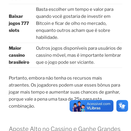
Basta escolher um tempo e valor para
Baixar
quando você gostaria de investir em
jogos 777
Bitcoin e ficar de olho no mercado,
slots
enquanto outros acham que é sobre
habilidade.
Maior
Outros jogos disponíveis para usuários de
cassino
cassino móvel, mas é importante lembrar
brasileiro
que o jogo pode ser viciante.
Portanto, embora não tenha os recursos mais
atraentes. Os jogadores podem usar esses bônus para
jogar mais tempo e aumentar suas chances de ganhar,
porque vale a pena uma taxa de 25x para esta
combinação.
Aposte Alto no Cassino e Ganhe Grandes