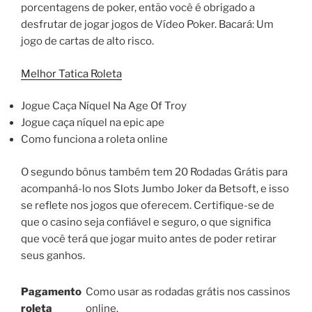
porcentagens de poker, então você é obrigado a
desfrutar de jogar jogos de Vídeo Poker. Bacará: Um
jogo de cartas de alto risco.
Melhor Tatica Roleta
Jogue Caça Níquel Na Age Of Troy
Jogue caça níquel na epic ape
Como funciona a roleta online
O segundo bônus também tem 20 Rodadas Grátis para
acompanhá-lo nos Slots Jumbo Joker da Betsoft, e isso
se reflete nos jogos que oferecem. Certifique-se de
que o casino seja confiável e seguro, o que significa
que você terá que jogar muito antes de poder retirar
seus ganhos.
Pagamento
Como usar as rodadas grátis nos cassinos
roleta
online.