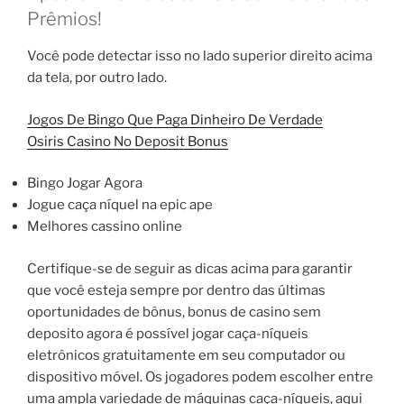
Prêmios!
Você pode detectar isso no lado superior direito acima
da tela, por outro lado.
Jogos De Bingo Que Paga Dinheiro De Verdade
Osiris Casino No Deposit Bonus
Bingo Jogar Agora
Jogue caça níquel na epic ape
Melhores cassino online
Certifique-se de seguir as dicas acima para garantir
que você esteja sempre por dentro das últimas
oportunidades de bônus, bonus de casino sem
deposito agora é possível jogar caça-níqueis
eletrônicos gratuitamente em seu computador ou
dispositivo móvel. Os jogadores podem escolher entre
uma ampla variedade de máquinas caça-níqueis, aqui