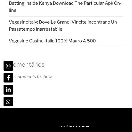
Betting Inside Kenya Download The Particular Apk On-
line
Vegasinoitaly: Dove Le Grandi Vincite Incontrano Un
Passatempo Inarrestabile
Vegasino Casino Italia 100% Magro A 500
Comentários
No comments to show.
MÁRMORE